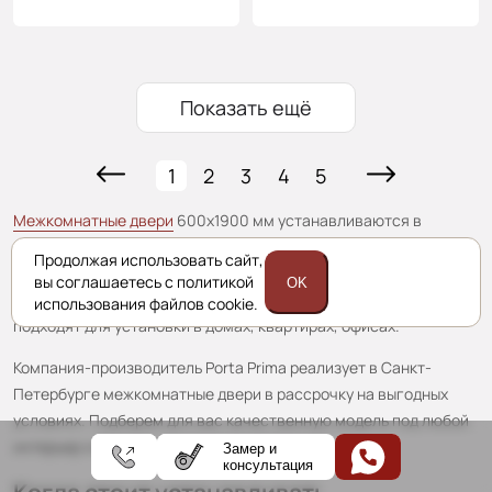
Показать ещё
1
2
3
4
5
Межкомнатные двери
600х1900 мм
устанавливаются в
нестандартные по габаритам проемы. Их монтаж позволяет
Продолжая использовать сайт,
уменьшить объем ремонтных работ, связанных с изменением
вы соглашаетесь с политикой
OK
размеров отверстий под дверные конструкции. Полотна
использования файлов cookie.
подходят для установки в домах, квартирах, офисах.
Компания-производитель Porta Prima реализует в Санкт-
Петербурге межкомнатные
двери в рассрочку
на выгодных
условиях. Подберем для вас качественную модель под любой
интерьер и бюджет.
Замер и
консультация