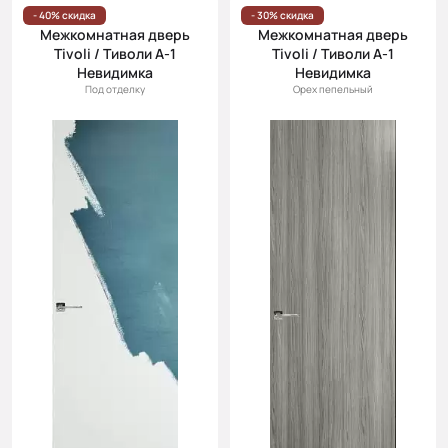
Цена
- 40% скидка
- 30% скидка
Межкомнатная дверь
Межкомнатная дверь
(возр.)
Tivoli / Тиволи А-1
Tivoli / Тиволи А-1
Цена (убыв.)
Невидимка
Невидимка
Под отделку
Орех пепельный
Cначала
новинки
Cначала
скидки