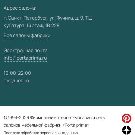
Медиацентр
Адрес салона:
Видео
г. Санкт-Петербург, ул. Фучика, д. 9, ТЦ
Кубатура, 1й этаж, 1В.228
Карта сайта
Все салоны фабрики
Электронная почта
info@portaprima.ru
10:00-22:00
ежедневно
© 1993-2026 Фирменный интернет-магазин и сеть
салонов мебельной фабрики «Porta prima»
Политика обработки персональных данных