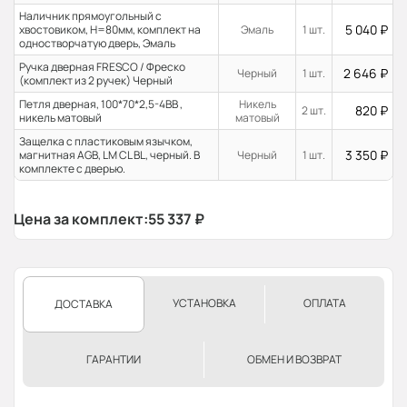
Наличник прямоугольный с
5 040
₽
хвостовиком, H=80мм, комплект на
Эмаль
1 шт.
одностворчатую дверь, Эмаль
Ручка дверная FRESCO / Фреско
2 646
₽
Черный
1 шт.
(комплект из 2 ручек) Черный
Петля дверная, 100*70*2,5-4ВВ ,
Никель
820
₽
2 шт.
никель матовый
матовый
Защелка с пластиковым язычком,
3 350
₽
магнитная AGB, LM CL BL, черный. В
Черный
1 шт.
комплекте с дверью.
Цена за комплект:
55 337
₽
УСТАНОВКА
ОПЛАТА
ДОСТАВКА
ГАРАНТИИ
ОБМЕН И ВОЗВРАТ