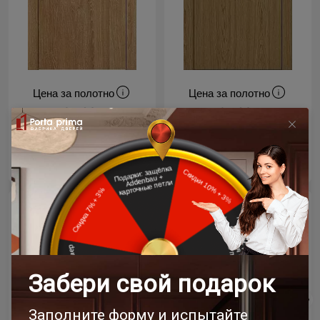
Цена за полотно
Цена за полотно
19 768 ₽
19 768 ₽
23 258 ₽
23 258 ₽
- 15% скидка
- 15% скидка
Межкомнатная дверь
Межкомнатная дверь
Tivoli / Тиволи А-1
Tivoli / Тиволи А-1
Венге Нуар
Рустик