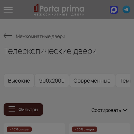
Межкомнатные двери
Телескопические двери
Высокие
900x2000
Современные
Темн
Фильтры
Сортировать
Популярные
Цена
- 40% скидка
- 30% скидка