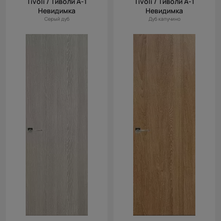
Tivoli / Тиволи А-1
Tivoli / Тиволи А-1
Невидимка
Невидимка
Серый дуб
Дуб капучино