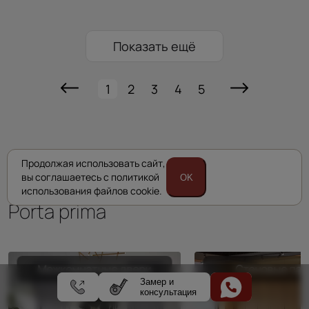
Показать ещё
1
2
3
4
5
Продолжая использовать сайт,
вы соглашаетесь с политикой
Комплексные решения
OK
использования файлов cookie.
Porta prima
Межкомнатные двери
Стеновые пан
Замер и
консультация