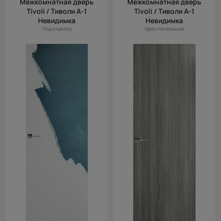
Межкомнатная дверь
Межкомнатная дверь
(возр.)
Tivoli / Тиволи А-1
Tivoli / Тиволи А-1
Цена (убыв.)
Невидимка
Невидимка
Под отделку
Орех пепельный
Cначала
новинки
Cначала
скидки