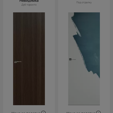
Невидимка
Под отделку
Дуб торонто