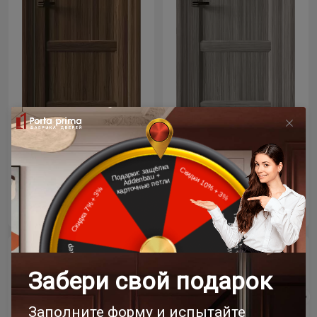
Цена за полотно
Цена за полотно
21 286 ₽
21 286 ₽
25 043 ₽
25 043 ₽
- 15% скидка
- 15% скидка
Межкомнатная дверь
Межкомнатная дверь
Siena Neo Classic Decoro /
Siena Neo Classic Decoro /
Сиена Нео Классик
Сиена Нео Классик
Декоро
Декоро
Олива светлая
Магнолия ST