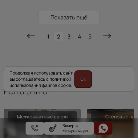
Показать ещё
1
2
3
4
5
Продолжая использовать сайт,
Комплексные решения
вы соглашаетесь с политикой
OK
использования файлов cookie.
Porta prima
Межкомнатные двери
Стеновые пан
Замер и
консультация