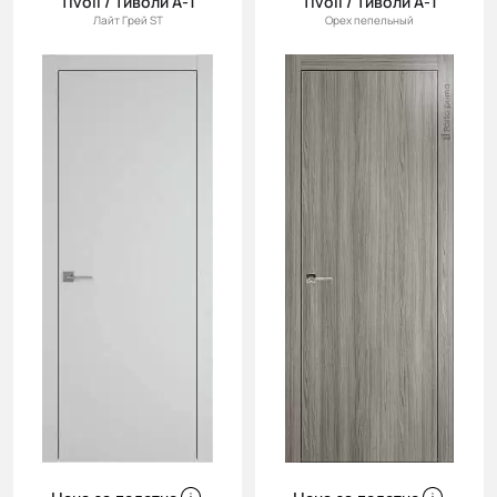
Tivoli / Тиволи А-1
Tivoli / Тиволи А-1
Лайт Грей ST
Орех пепельный