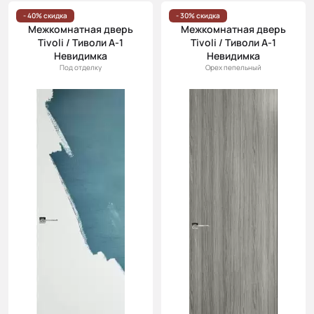
Цена
- 40% скидка
- 30% скидка
Межкомнатная дверь
Межкомнатная дверь
(возр.)
Tivoli / Тиволи А-1
Tivoli / Тиволи А-1
Цена (убыв.)
Невидимка
Невидимка
Под отделку
Орех пепельный
Cначала
новинки
Cначала
скидки