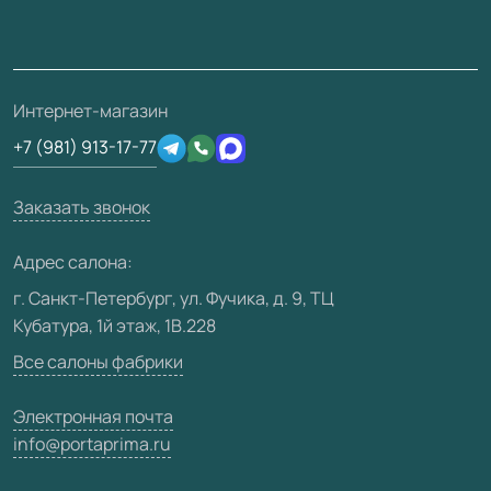
Монтаж
Накладки на дверь
Франшизам / дилерам
Контакты
Проекты
Ремонт дверей
Скачать материалы
О фабрике
Полезная информация
Подготовка проемов
3D-модели
Интернет-магазин
Сертификаты
Отзывы клиентов
+7 (981) 913-17-77
Производство
Техническая информация
Вакансии
Заказать звонок
Юридическая информация
Медиацентр
Адрес салона:
Видео
г. Санкт-Петербург, ул. Фучика, д. 9, ТЦ
Кубатура, 1й этаж, 1В.228
Карта сайта
Все салоны фабрики
Электронная почта
info@portaprima.ru