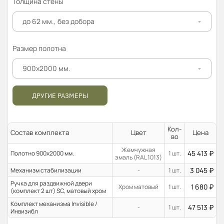
Толщина стены
до 62 мм., без добора
Размер полотна
900x2000 мм.
ДРУГИЕ РАЗМЕРЫ
Кол-
Состав комплекта
Цвет
Цена
во
Жемчужная
45 413
₽
Полотно 900x2000 мм.
1 шт.
эмаль (RAL 1013)
3 045
₽
Механизм стабилизации
-
1 шт.
Ручка для раздвижной двери
1 680
₽
Хром матовый
1 шт.
(комплект 2 шт) SC, матовый хром
Комплект механизма Invisible /
47 513
₽
-
1 шт.
Инвизибл