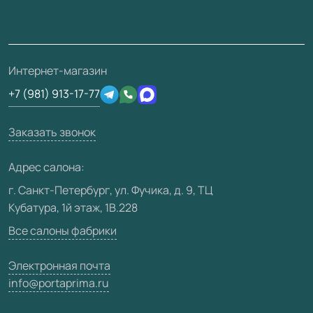
Монтаж
Накладки на дверь
Франшизам / дилерам
Контакты
Проекты
Ремонт дверей
Скачать материалы
О фабрике
Полезная информация
Подготовка проемов
3D-модели
Интернет-магазин
Сертификаты
Отзывы клиентов
+7 (981) 913-17-77
Производство
Техническая информация
Вакансии
Заказать звонок
Юридическая информация
Медиацентр
Адрес салона:
Видео
г. Санкт-Петербург, ул. Фучика, д. 9, ТЦ
Кубатура, 1й этаж, 1В.228
Карта сайта
Все салоны фабрики
Электронная почта
info@portaprima.ru