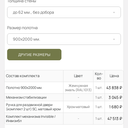
Толщина стены
до 62 мм., без добора
Размер полотна
900x2000 мм.
ДРУГИЕ РАЗМЕРЫ
Кол-
Состав комплекта
Цвет
Цена
во
Жемчужная
43 838
₽
Полотно 900x2000 мм.
1 шт.
эмаль (RAL 1013)
3 045
₽
Механизм стабилизации
-
1 шт.
Ручка для раздвижной двери
1 680
₽
Хром матовый
1 шт.
(комплект 2 шт) SC, матовый хром
Комплект механизма Invisible /
47 513
₽
-
1 шт.
Инвизибл