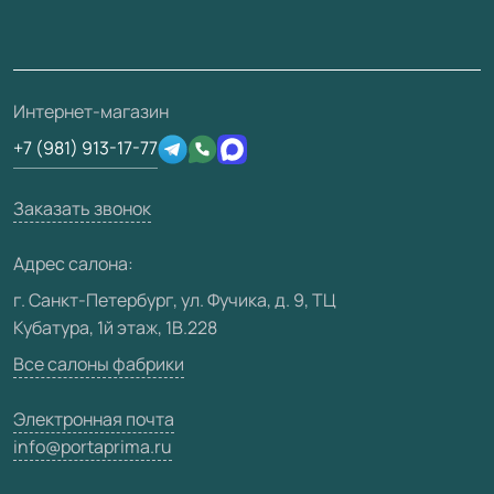
Монтаж
Накладки на дверь
Франшизам / дилерам
Контакты
Проекты
Ремонт дверей
Скачать материалы
О фабрике
Полезная информация
Подготовка проемов
3D-модели
Интернет-магазин
Сертификаты
Отзывы клиентов
+7 (981) 913-17-77
Производство
Техническая информация
Вакансии
Заказать звонок
Юридическая информация
Медиацентр
Адрес салона:
Видео
г. Санкт-Петербург, ул. Фучика, д. 9, ТЦ
Кубатура, 1й этаж, 1В.228
Карта сайта
Все салоны фабрики
Электронная почта
info@portaprima.ru