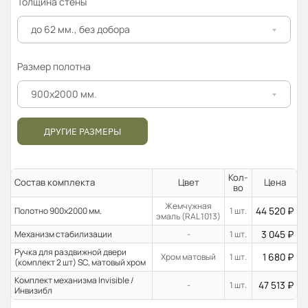
Толщина стены
до 62 мм., без добора
Размер полотна
900x2000 мм.
ДРУГИЕ РАЗМЕРЫ
Кол-
Состав комплекта
Цвет
Цена
во
Жемчужная
44 520
₽
Полотно 900x2000 мм.
1 шт.
эмаль (RAL 1013)
3 045
₽
Механизм стабилизации
-
1 шт.
Ручка для раздвижной двери
1 680
₽
Хром матовый
1 шт.
(комплект 2 шт) SC, матовый хром
Комплект механизма Invisible /
47 513
₽
-
1 шт.
Инвизибл