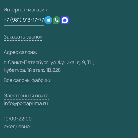
Полезная информация
Подготовка проемов
3D-модели
Интернет-магазин
Сертификаты
Отзывы клиентов
+7 (981) 913-17-77
Производство
Техническая информация
Вакансии
Заказать звонок
Юридическая информация
Медиацентр
Адрес салона:
Видео
г. Санкт-Петербург, ул. Фучика, д. 9, ТЦ
Кубатура, 1й этаж, 1В.228
Карта сайта
Все салоны фабрики
Электронная почта
info@portaprima.ru
10:00-22:00
ежедневно