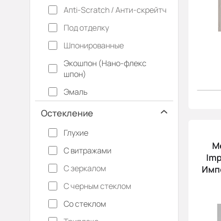
Апti-Sсrаtсh / Анти-скрейтч
Под отделку
Шпонированные
Экошпон (Нано-флекс
шпон)
Эмаль
Остекление
Глухие
М
С витражами
Imp
С зеркалом
Имп
С черным стеклом
Со стеклом