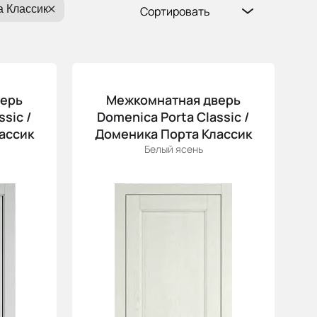
та Классик
Сортировать
Популярные
Цена (возр.)
Цена (убыв.)
верь
Межкомнатная дверь
Cначала новинки
sic /
Domenica Porta Classic /
Cначала скидки
ассик
Доменика Порта Классик
Белый ясень