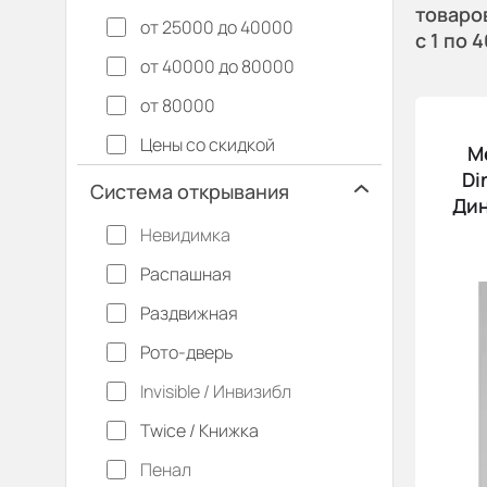
товаро
от 25000 до 40000
с 1
по 4
от 40000 до 80000
от 80000
Цены со скидкой
М
Di
Система открывания
Дин
Невидимка
Распашная
Раздвижная
Рото-дверь
Invisible / Инвизибл
Twice / Книжка
Пенал