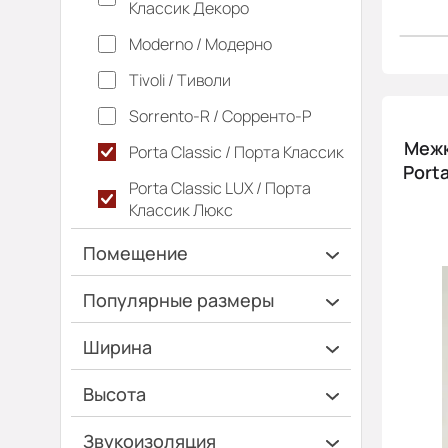
Классик Декоро
Moderno / Модерно
Tivoli / Тиволи
Sorrento-R / Сорренто-Р
Межк
Porta Classic / Порта Классик
Port
Porta Classic LUX / Порта
Классик Люкс
Помещение
Ванная и туалет
Популярные размеры
Гардеробная
600х2000
Ширина
Гостинная
700х2000
Ширина 40 см
Высота
Дача
900х2000
Ширина 45 см
Высота 180 см
Кладовка
Звукоизоляция
Коридор
Кухня
Офис
Спальня