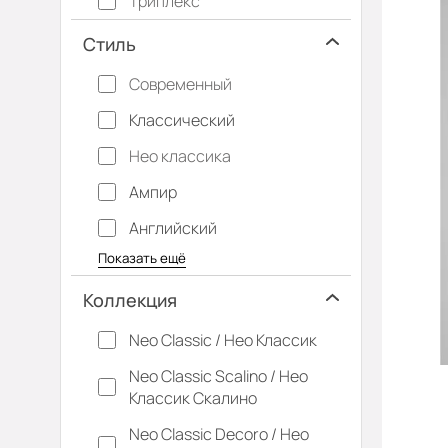
Триплекс
Стиль
Современный
Классический
Нео классика
Ампир
Английский
Багетные
Барокко
Кантри
Крашенные
Лофт
Модерн
Под старину
Прованс
Скандинавский
Современная классика
Хай-тек
Показать ещё
Коллекция
Neo Classic / Нео Классик
Neo Classic Scalino / Нео
Классик Скалино
Neo Classic Decoro / Нео