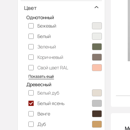
Цвет
Однотонный
Бежевый
Белый
Зеленый
Коричневый
Свой цвет RAL
Серебристый
Серый
Темно-серый
Хаки
Черный
Показать ещё
Древесный
Белый дуб
Белый ясень
Венге
Дуб
М