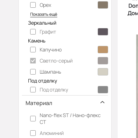
Орех
Dom
Серый дуб
Дом
Показать ещё
Зеркальный
Графит
Камень
Капучино
Светло-серый
Шампань
Под отделку
Под отделку
Материал
Nano-flex ST / Нано-флекс
СТ
Алюминий