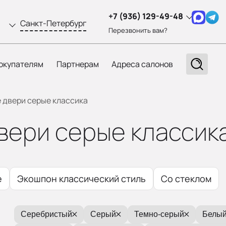
+7 (936) 129-49-48
Санкт-Петербург
Перезвонить вам?
окупателям
Партнерам
Адреса салонов
двери серые классика
ери серые классик
е
Экошпон классический стиль
Со стеклом
Серебристый
Серый
Темно-серый
Белый