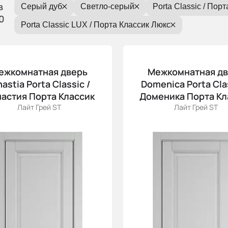
в
Серый дуб
Светло-серый
Porta Classic / Пор
0
Porta Classic LUX / Порта Классик Люкс
ежкомнатная дверь
Межкомнатная д
nastia Porta Classic /
Domenica Porta Clas
астия Порта Классик
Доменика Порта Кл
Лайт Грей ST
Лайт Грей ST