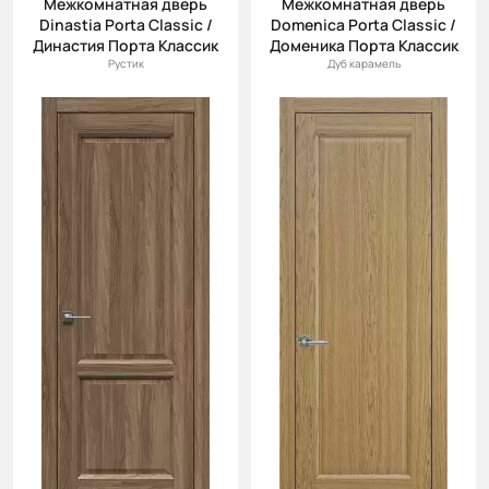
Межкомнатная дверь
Межкомнатная дверь
(возр.)
Dinastia Porta Classic /
Domenica Porta Classic /
Цена (убыв.)
Династия Порта Классик
Доменика Порта Классик
Рустик
Дуб карамель
Cначала
новинки
Cначала
скидки