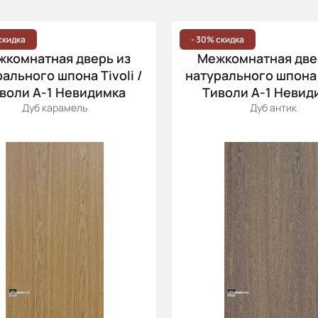
скидка
- 30% скидка
жкомнатная дверь из
Межкомнатная две
ального шпона Tivoli /
натурального шпона T
воли А-1 Невидимка
Тиволи А-1 Невид
Дуб карамель
Дуб антик