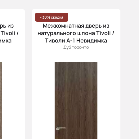
Популярные
Цена (возр.)
- 30% скидка
рь из
Межкомнатная дверь из
Цена (убыв.)
ivoli /
натурального шпона Tivoli /
Cначала новинки
имка
Тиволи А-1 Невидимка
Cначала скидки
Дуб торонто