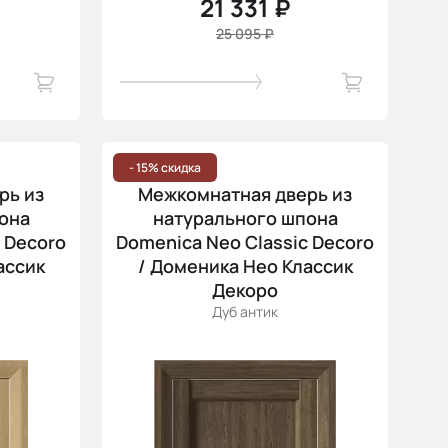
21 331 ₽
25 095 ₽
- 15% скидка
рь из
Межкомнатная дверь из
она
натурального шпона
 Decoro
Domenica Neo Classic Decoro
ассик
/ Доменика Нео Классик
Декоро
Дуб антик