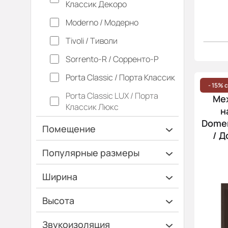
Классик Декоро
Moderno / Модерно
Tivoli / Тиволи
Sorrento-R / Сорренто-Р
Porta Classic / Порта Классик
- 15% 
Porta Classic LUX / Порта
Ме
Классик Люкс
н
Domen
Помещение
/ Д
Ванная и туалет
Популярные размеры
Гардеробная
600х2000
Ширина
Гостинная
700х2000
Ширина 40 см
Высота
Дача
900х2000
Ширина 45 см
Высота 180 см
Кладовка
Звукоизоляция
Коридор
Кухня
Офис
Спальня