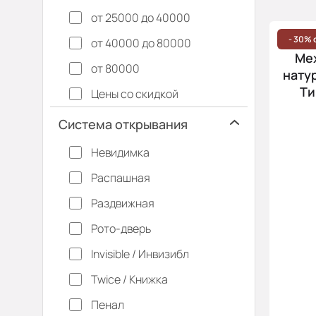
от 25000 до 40000
- 30% 
от 40000 до 80000
Ме
от 80000
натур
Ти
Цены со скидкой
Система открывания
Невидимка
Распашная
Раздвижная
Рото-дверь
Invisible / Инвизибл
Twice / Книжка
Пенал