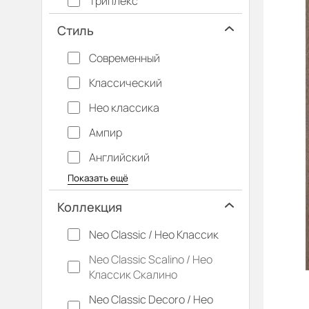
Триплекс
Стиль
Современный
Классический
Нео классика
Ампир
Английский
Багетные
Барокко
Кантри
Крашенные
Лофт
Модерн
Под старину
Прованс
Скандинавский
Современная классика
Хай-тек
Показать ещё
Коллекция
Neo Classic / Нео Классик
Neo Classic Scalino / Нео
Классик Скалино
Neo Classic Decoro / Нео