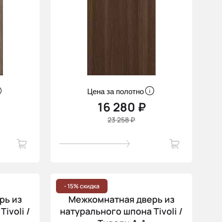
Цена за полотно
16 280 ₽
23 258 ₽
- 15% скидка
рь из
Межкомнатная дверь из
ivoli /
натурального шпона Tivoli /