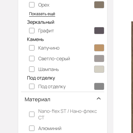
Орех
Серый дуб
Показать ещё
Зеркальный
Графит
Камень
Капучино
Светло-серый
Шампань
Под отделку
Под отделку
Материал
Nano-flex ST / Нано-флекс
СТ
Алюминий