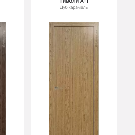
Тиволи А-1
Дуб карамель