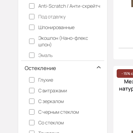
Апti-Sсrаtсh / Анти-скрейтч
Под отделку
Шпонированные
Экошпон (Нано-флекс
шпон)
Эмаль
Остекление
- 15% 
Глухие
Ме
натур
С витражами
С зеркалом
С черным стеклом
Со стеклом