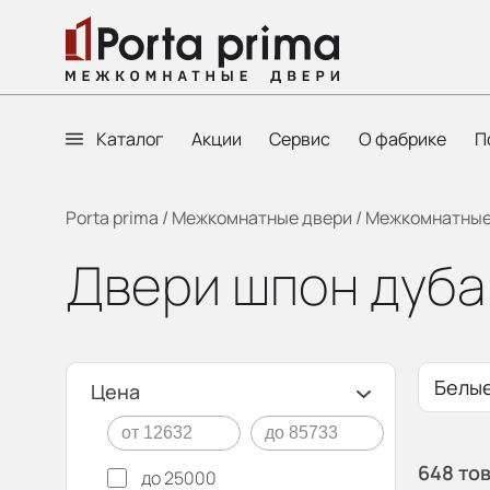
Каталог
Акции
Сервис
О фабрике
П
Porta prima
/
Межкомнатные двери
/
Межкомнатные 
Двери шпон дуба
Белы
Цена
648 то
до 25000