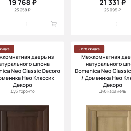
19 768 ₽
21 331 ₽
23 258 ₽
25 095 ₽
скидка
- 15% скидка
жкомнатная дверь из
Межкомнатная две
атурального шпона
натурального шп
ica Neo Classic Decoro
Domenica Neo Classic
оменика Нео Классик
/ Доменика Нео Кл
Декоро
Декоро
Дуб торонто
Дуб карамель