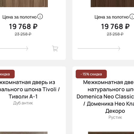
Цена за полотно
Цена за полотно
19 768 ₽
19 768 ₽
23 258 ₽
23 258 ₽
скидка
- 15% скидка
жкомнатная дверь из
Межкомнатная две
ального шпона Tivoli /
натурального шп
Тиволи А-1
Domenica Neo Classic
Дуб антик
/ Доменика Нео Кл
Декоро
Рустик