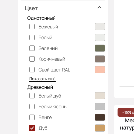
Цвет
Однотонный
Бежевый
Белый
Зеленый
Коричневый
Свой цвет RAL
Серебристый
Серый
Темно-серый
Хаки
Черный
Показать ещё
Древесный
Белый дуб
Белый ясень
- 15% 
Венге
Ме
натур
Дуб