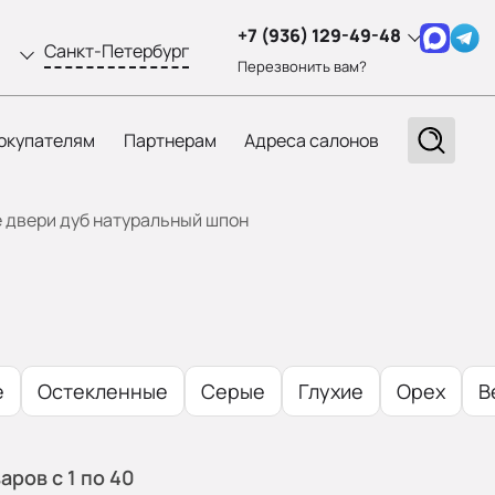
+7 (936) 129-49-48
Санкт-Петербург
Перезвонить вам?
окупателям
Партнерам
Адреса салонов
двери дуб натуральный шпон
е
Остекленные
Серые
Глухие
Орех
В
варов
с 1
по 40