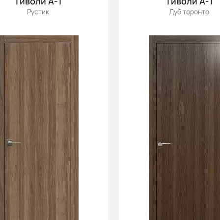
Тиволи А-1
Тиволи А-1
Рустик
Дуб торонто