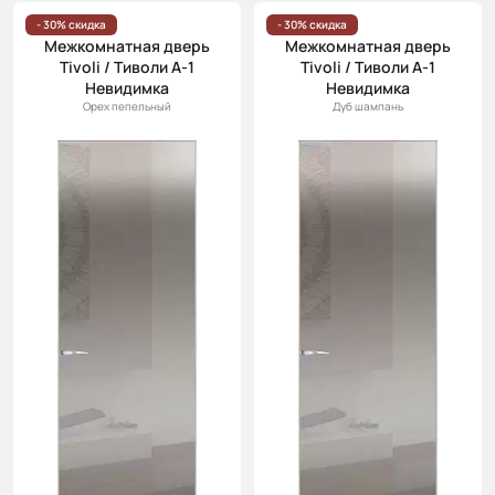
Цена
- 30% скидка
- 30% скидка
Межкомнатная дверь
Межкомнатная дверь
(возр.)
Tivoli / Тиволи А-1
Tivoli / Тиволи А-1
Цена (убыв.)
Невидимка
Невидимка
Орех пепельный
Дуб шампань
Cначала
новинки
Cначала
скидки