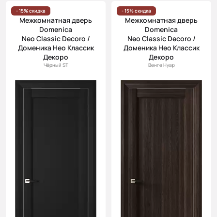
Цена
- 15% скидка
- 15% скидка
Межкомнатная дверь
Межкомнатная дверь
(возр.)
Domenica
Domenica
Цена (убыв.)
Neo Classic Decoro /
Neo Classic Decoro /
Доменика Нео Классик
Доменика Нео Классик
Cначала
Декоро
Декоро
новинки
Чёрный ST
Венге Нуар
Cначала
скидки