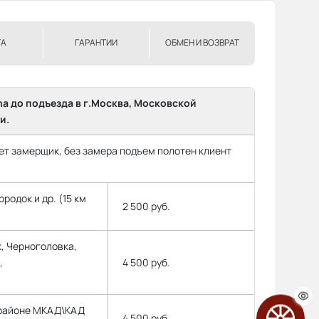
ТА
ГАРАНТИИ
ОБМЕН И ВОЗВРАТ
ma до подъезда в г.Москва, Московской
и.
т замерщик, без замера подъем полотен клиент
родок и др. (15 км
2 500 руб.
, Черноголовка,
,
4 500 руб.
 районе МКАД\КАД
4 500 руб.