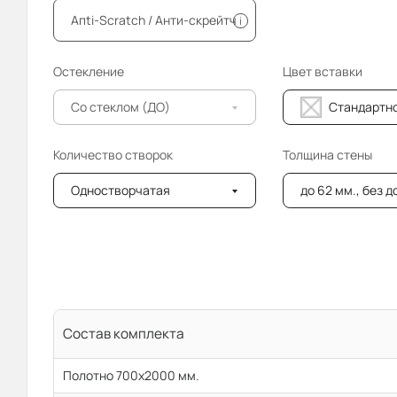
Апti-Sсrаtсh / Анти-скрейтч
i
Остекление
Цвет вставки
Со стеклом (ДО)
Стандартн
Количество створок
Толщина стены
Одностворчатая
до 62 мм., без 
Состав комплекта
Полотно 700x2000 мм.