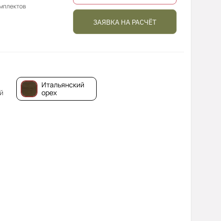
омплектов
ЗАЯВКА НА РАСЧЁТ
Итальянский
й
орех