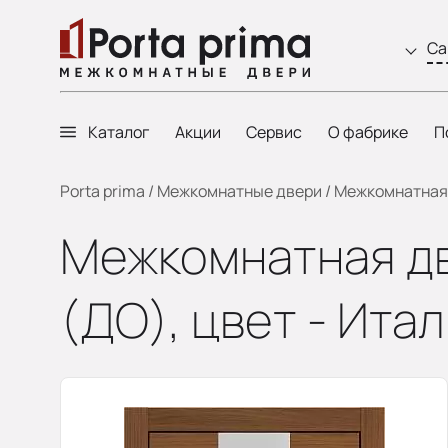
Са
Каталог
Акции
Сервис
О фабрике
П
Porta prima
/
Межкомнатные двери
/
Межкомнатная д
Межкомнатная две
(ДО), цвет - Ита