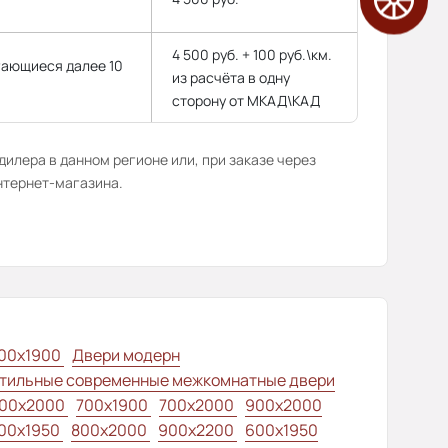
4 500 руб. + 100 руб.\км.
гающиеся далее 10
из расчёта в одну
сторону от МКАД\КАД
илера в данном регионе или, при заказе через
нтернет-магазина.
00x1900
Двери модерн
тильные современные межкомнатные двери
00x2000
700x1900
700x2000
900x2000
00х1950
800x2000
900x2200
600x1950