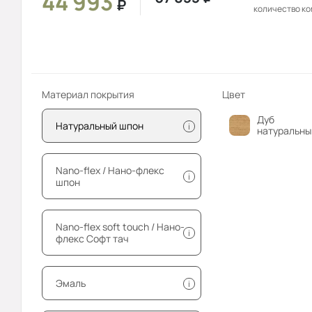
44 993
₽
количество к
Материал покрытия
Цвет
Дуб
Натуральный шпон
i
натуральны
Nano-flex / Нано-флекс
i
шпон
Nano-flex soft touch / Нано-
i
флекс Софт тач
Эмаль
i