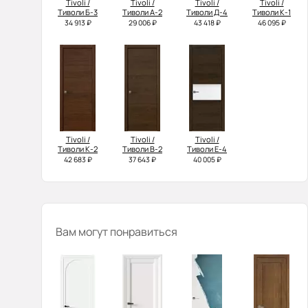
Tivoli /
Tivoli /
Tivoli /
Tivoli /
Тиволи Б-3
Тиволи А-2
Тиволи Д-4
Тиволи К-1
34 913 ₽
29 006 ₽
43 418 ₽
46 095 ₽
Tivoli /
Tivoli /
Tivoli /
Тиволи К-2
Тиволи В-2
Тиволи Е-4
42 683 ₽
37 643 ₽
40 005 ₽
Вам могут понравиться