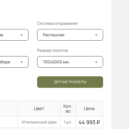
Система открывания
ое
Распашная
Размер полотна
добора
700x2000 мм.
ДРУГИЕ РАЗМЕРЫ
Кол-
Цвет
Цена
во
44 993
₽
Итальянский орех
1 шт.