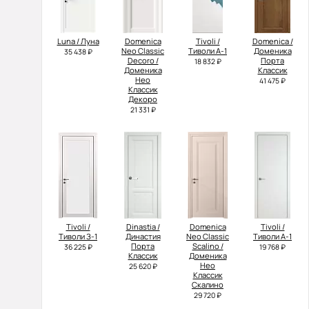
Luna / Луна
Domenica
Tivoli /
Domenica /
Neo Classic
Тиволи А-1
Доменика
35 438 ₽
Decoro /
Порта
18 832 ₽
Доменика
Классик
Нео
41 475 ₽
Классик
Декоро
21 331 ₽
Tivoli /
Dinastia /
Domenica
Tivoli /
Тиволи З-1
Династия
Neo Classic
Тиволи А-1
Порта
Scalino /
36 225 ₽
19 768 ₽
Классик
Доменика
Нео
25 620 ₽
Классик
Скалино
29 720 ₽