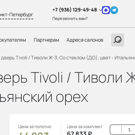
+7 (936) 129-49-48
нкт-Петербург
Перезвонить вам?
окупателям
Партнерам
Адреса салонов
верь Tivoli / Тиволи Ж-3, Со стеклом (ДО), цвет - Итальян
рь Tivoli / Тиволи 
льянский орех
Цена за полотно
Цена за комплект
67 833
₽