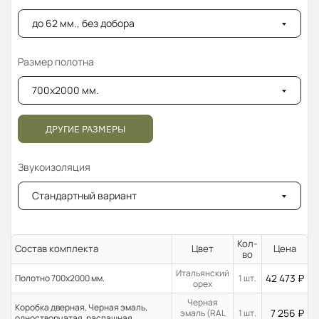
до 62 мм., без добора
Размер полотна
700x2000 мм.
ДРУГИЕ РАЗМЕРЫ
Звукоизоляция
Стандартный вариант
Кол-
Состав комплекта
Цвет
Цена
во
Итальянский
42 473
₽
Полотно 700x2000 мм.
1 шт.
орех
Черная
Коробка дверная, Черная эмаль,
7 256
₽
эмаль (RAL
1 шт.
одностворчатая, распашная