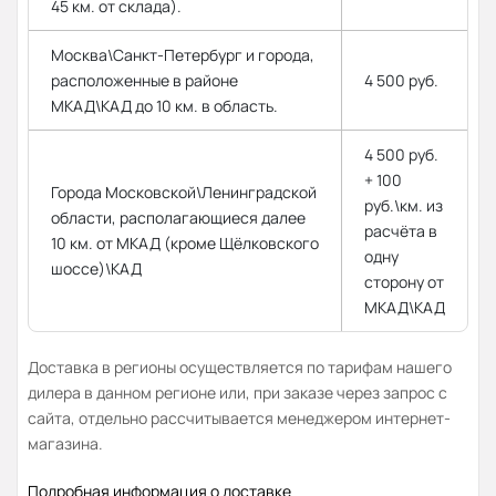
45 км. от склада).
Москва\Санкт-Петербург и города,
расположенные в районе
4 500 руб.
МКАД\КАД до 10 км. в область.
4 500 руб.
+ 100
Города Московской\Ленинградской
руб.\км. из
области, располагающиеся далее
расчёта в
10 км. от МКАД (кроме Щёлковского
одну
шоссе)\КАД
сторону от
МКАД\КАД
Доставка в регионы осуществляется по тарифам нашего
дилера в данном регионе или, при заказе через запрос с
сайта, отдельно рассчитывается менеджером интернет-
магазина.
Подробная информация о доставке