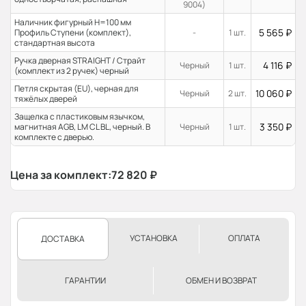
9004)
Наличник фигурный H=100 мм
5 565
₽
Профиль Ступени (комплект),
-
1 шт.
стандартная высота
Ручка дверная STRAIGHT / Страйт
4 116
₽
Черный
1 шт.
(комплект из 2 ручек) черный
Петля скрытая (EU), черная для
10 060
₽
Черный
2 шт.
тяжёлых дверей
Защелка с пластиковым язычком,
3 350
₽
магнитная AGB, LM CL BL, черный. В
Черный
1 шт.
комплекте с дверью.
Цена за комплект:
72 820
₽
УСТАНОВКА
ОПЛАТА
ДОСТАВКА
ГАРАНТИИ
ОБМЕН И ВОЗВРАТ