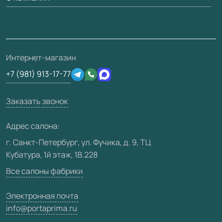
Вопрос-ответ
Монтаж
Накладки на дверь
Франшизам / дилерам
Контакты
Проекты
Ремонт дверей
Скачать материалы
О фабрике
Полезная информация
Подготовка проемов
3D-модели
Интернет-магазин
Сертификаты
Отзывы клиентов
+7 (981) 913-17-77
Производство
Техническая информация
Вакансии
Заказать звонок
Юридическая информация
Медиацентр
Адрес салона:
Видео
г. Санкт-Петербург, ул. Фучика, д. 9, ТЦ
Кубатура, 1й этаж, 1В.228
Карта сайта
Все салоны фабрики
Электронная почта
info@portaprima.ru