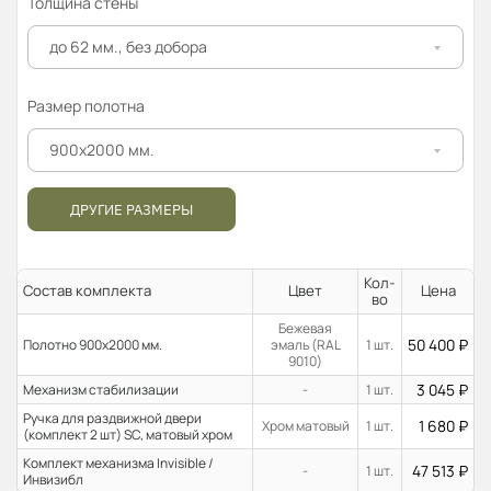
Толщина стены
до 62 мм., без добора
Размер полотна
900x2000 мм.
ДРУГИЕ РАЗМЕРЫ
Кол-
Состав комплекта
Цвет
Цена
во
Бежевая
50 400
₽
Полотно 900x2000 мм.
эмаль (RAL
1 шт.
9010)
3 045
₽
Механизм стабилизации
-
1 шт.
Ручка для раздвижной двери
1 680
₽
Хром матовый
1 шт.
(комплект 2 шт) SC, матовый хром
Комплект механизма Invisible /
47 513
₽
-
1 шт.
Инвизибл