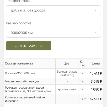
Толщина стены
до 62 мм., без добора
Размер полотна
900x2000 мм.
ДРУГИЕ РАЗМЕРЫ
Кол-
Состав комплекта
Цвет
Цена
во
Бежевая эмаль
45 413
₽
Полотно 900x2000 мм.
1 шт.
(RAL 9010)
3 045
₽
Механизм стабилизации
-
1 шт.
Ручка для раздвижной двери
1 680
₽
Хром матовый
1 шт.
(комплект 2 шт) SC, матовый хром
Комплект механизма Invisible /
47 513
₽
-
1 шт.
Инвизибл