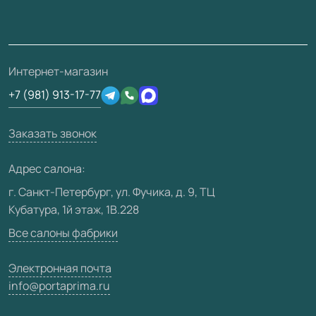
Монтаж
Накладки на дверь
Франшизам / дилерам
Контакты
Проекты
Ремонт дверей
Скачать материалы
О фабрике
Полезная информация
Подготовка проемов
3D-модели
Интернет-магазин
Сертификаты
Отзывы клиентов
+7 (981) 913-17-77
Производство
Техническая информация
Вакансии
Заказать звонок
Юридическая информация
Медиацентр
Адрес салона:
Видео
г. Санкт-Петербург, ул. Фучика, д. 9, ТЦ
Кубатура, 1й этаж, 1В.228
Карта сайта
Все салоны фабрики
Электронная почта
info@portaprima.ru