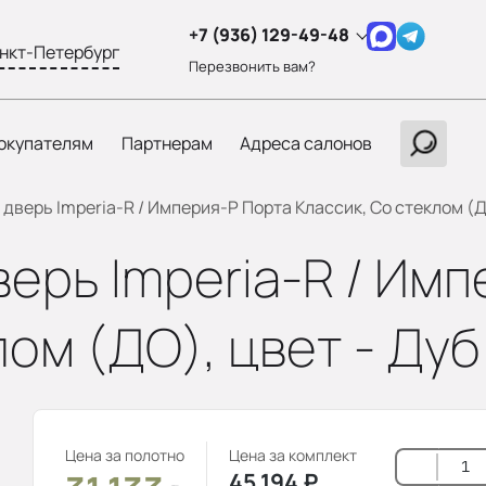
+7 (936) 129-49-48
нкт-Петербург
Перезвонить вам?
окупателям
Партнерам
Адреса салонов
верь Imperia-R / Империя-Р Порта Классик, Со стеклом (Д
ерь Imperia-R / Имп
лом (ДО), цвет - Ду
Цена за полотно
Цена за комплект
45 194
₽