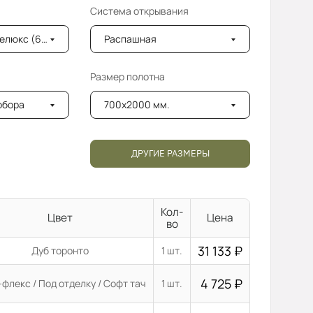
Система открывания
6мм) с фацетом
Распашная
Размер полотна
добора
700x2000 мм.
ДРУГИЕ РАЗМЕРЫ
Кол-
Цвет
Цена
во
31 133
₽
Дуб торонто
1 шт.
4 725
₽
флекс / Под отделку / Софт тач
1 шт.