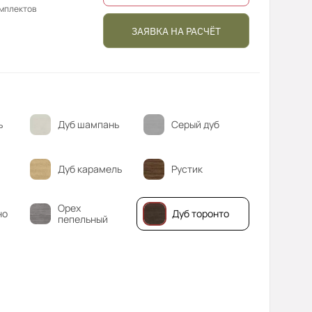
омплектов
ЗАЯВКА НА РАСЧЁТ
ь
Дуб шампань
Серый дуб
Дуб карамель
Рустик
Орех
но
Дуб торонто
пепельный