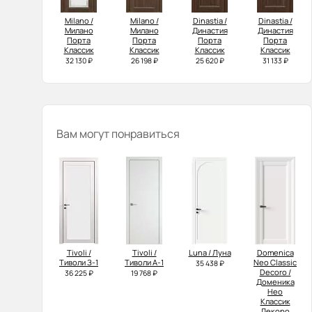
Milano /
Milano /
Dinastia /
Dinastia /
Милано
Милано
Династия
Династия
Порта
Порта
Порта
Порта
Классик
Классик
Классик
Классик
32 130 ₽
26 198 ₽
25 620 ₽
31 133 ₽
Вам могут понравиться
Tivoli /
Tivoli /
Luna / Луна
Domenica
Тиволи З-1
Тиволи А-1
Neo Classic
35 438 ₽
Decoro /
36 225 ₽
19 768 ₽
Доменика
Нео
Классик
Декоро