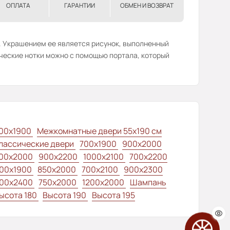
ОПЛАТА
ГАРАНТИИ
ОБМЕН И ВОЗВРАТ
и. Украшением ее является рисунок, выполненный
ические нотки можно с помощью портала, который
00x1900
Межкомнатные двери 55х190 см
лассические двери
700x1900
900x2000
00x2000
900x2200
1000x2100
700x2200
00x1900
850x2000
700x2100
900x2300
00x2400
750x2000
1200x2000
Шампань
ысота 180
Высота 190
Высота 195