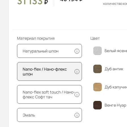
31 133
₽
количество к
Материал покрытия
Цвет
Белый ясен
Натуральный шпон
i
Дуб антик
Nano-flex / Нано-флекс
i
шпон
Дуб капучи
Nano-flex soft touch / Нано-
i
флекс Софт тач
Венге Нуар
Эмаль
i