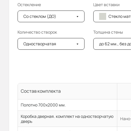
Остекление
Цвет вставки
Со стеклом (ДО)
Стекло мателюкс (
Количество створок
Толщина стены
Одностворчатая
до 62 мм., без 
Состав комплекта
Полотно 700x2000 мм.
Коробка дверная. комплект на одностворчатую
Нано-
дверь