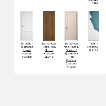
21 331 ₽
Dinastia /
Domenica /
Domenica
Tivoli /
Династия
Доменика
Neo Classic
Тиволи А-1
Порта
Порта
Scalino /
18 832 ₽
Классик
Классик
Доменика
Нео
25 620 ₽
41 475 ₽
Классик
Скалино
29 720 ₽