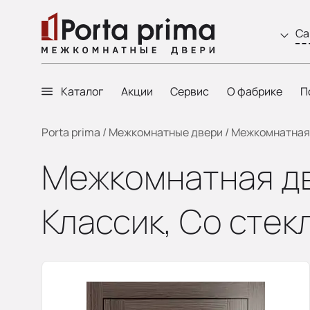
Са
Каталог
Акции
Сервис
О фабрике
П
Porta prima
/
Межкомнатные двери
/
Межкомнатная д
Межкомнатная дв
Классик, Со стек