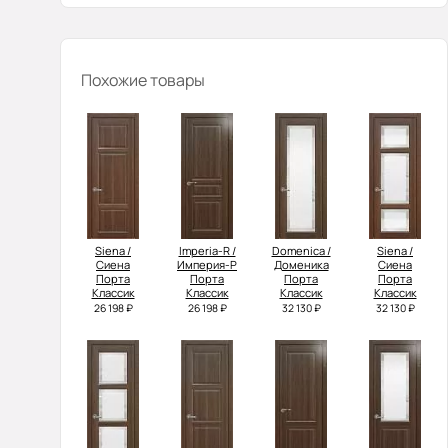
Похожие товары
Siena /
Imperia-R /
Domenica /
Siena /
Сиена
Империя-Р
Доменика
Сиена
Порта
Порта
Порта
Порта
Классик
Классик
Классик
Классик
26 198 ₽
26 198 ₽
32 130 ₽
32 130 ₽