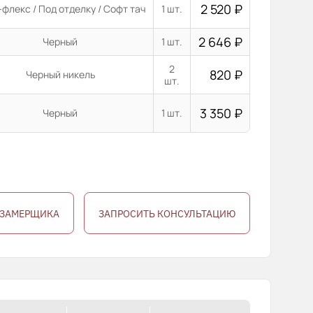
2 520
₽
флекс / Под отделку / Софт тач
1 шт.
2 646
₽
Черный
1 шт.
2
820
₽
Черный никель
шт.
3 350
₽
Черный
1 шт.
 ЗАМЕРЩИКА
ЗАПРОСИТЬ КОНСУЛЬТАЦИЮ