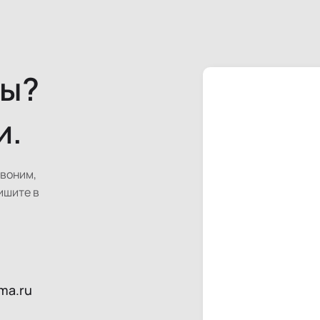
сы?
и.
звоним,
ишите в
ma.ru