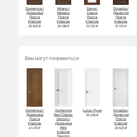
Domenica /
Milano /
Siena /
Dinastia /
Доменика
Милано
Сиена
Династия
Порта
Порта
Порта
Порта
Классик
Классик
Классик
Классик
25 620 ₽
26 198 ₽
32 130 ₽
31 133 ₽
Вам могут понравиться
Domenica /
Domenica
Luna / Луна
Dinastia /
Доменика
Neo Classic
Династия
35 438 ₽
Порта
Decoro /
Порта
Классик
Доменика
Классик
Нео
41 475 ₽
25 620 ₽
Классик
Декоро