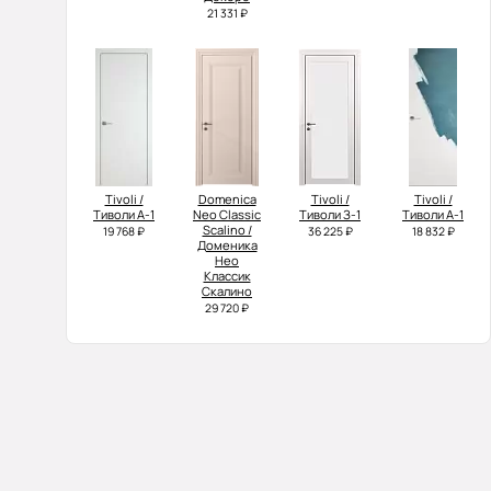
21 331 ₽
Tivoli /
Domenica
Tivoli /
Tivoli /
Тиволи А-1
Neo Classic
Тиволи З-1
Тиволи А-1
Scalino /
19 768 ₽
36 225 ₽
18 832 ₽
Доменика
Нео
Классик
Скалино
29 720 ₽