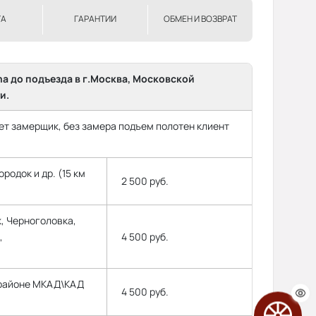
ТА
ГАРАНТИИ
ОБМЕН И ВОЗВРАТ
ma до подъезда в г.Москва, Московской
и.
т замерщик, без замера подъем полотен клиент
родок и др. (15 км
2 500 руб.
, Черноголовка,
,
4 500 руб.
 районе МКАД\КАД
4 500 руб.