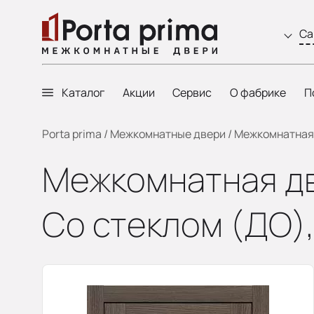
Са
Каталог
Акции
Сервис
О фабрике
П
Porta prima
/
Межкомнатные двери
/
Межкомнатная д
Межкомнатная дв
Со стеклом (ДО),