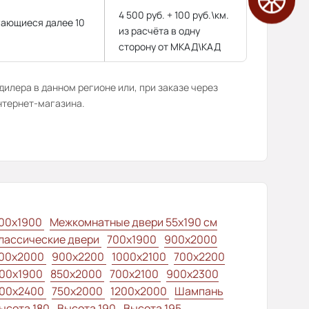
4 500 руб. + 100 руб.\км.
гающиеся далее 10
из расчёта в одну
сторону от МКАД\КАД
илера в данном регионе или, при заказе через
нтернет-магазина.
00x1900
Межкомнатные двери 55х190 см
лассические двери
700x1900
900x2000
00x2000
900x2200
1000x2100
700x2200
00x1900
850x2000
700x2100
900x2300
00x2400
750x2000
1200x2000
Шампань
ысота 180
Высота 190
Высота 195