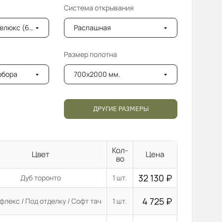
Система открывания
6мм) с фацетом
Распашная
Размер полотна
добора
700x2000 мм.
ДРУГИЕ РАЗМЕРЫ
Кол-
Цвет
Цена
во
32 130
₽
Дуб торонто
1 шт.
4 725
₽
флекс / Под отделку / Софт тач
1 шт.