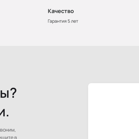
Качество
Гарантия 5 лет
сы?
и.
звоним,
ишите в