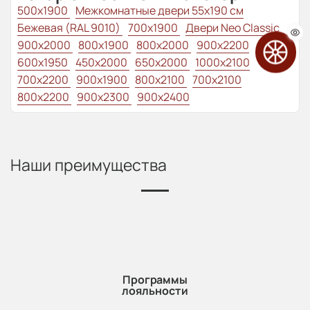
500x1900
Межкомнатные двери 55х190 см
Бежевая (RAL 9010)
700x1900
Двери Neo Classic
900x2000
800х1900
800x2000
900x2200
600x1950
450x2000
650x2000
1000x2100
700x2200
900x1900
800x2100
700x2100
800x2200
900x2300
900x2400
Наши преимущества
Программы
лояльности