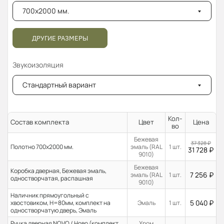
700x2000 мм.
ДРУГИЕ РАЗМЕРЫ
Звукоизоляция
Стандартный вариант
Кол-
Состав комплекта
Цвет
Цена
во
Бежевая
37 328
₽
Полотно 700x2000 мм.
эмаль (RAL
1 шт.
31 728
₽
9010)
Бежевая
Коробка дверная, Бежевая эмаль,
7 256
₽
эмаль (RAL
1 шт.
одностворчатая, распашная
9010)
Наличник прямоугольный с
5 040
₽
хвостовиком, H=80мм, комплект на
Эмаль
1 шт.
одностворчатую дверь, Эмаль
Ручка дверная NOVO / Ново (комплект
Хром