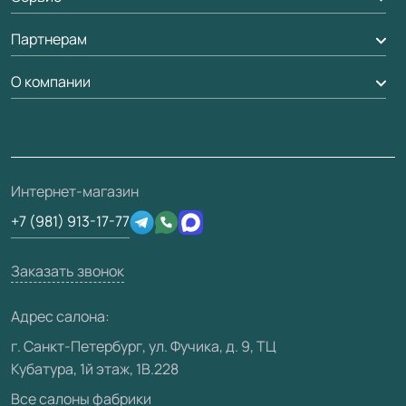
Стеновые панели
Обмен и возврат
Партнерам
Вызов замерщика
Рейки, баффели, стеллажи
Гарантия
Доставка
О компании
Погонаж
Дизайнерам / архитекторам
Вопрос-ответ
Монтаж
Накладки на дверь
Франшизам / дилерам
Контакты
Проекты
Ремонт дверей
Скачать материалы
О фабрике
Полезная информация
Подготовка проемов
3D-модели
Интернет-магазин
Сертификаты
Отзывы клиентов
+7 (981) 913-17-77
Производство
Техническая информация
Вакансии
Заказать звонок
Юридическая информация
Медиацентр
Адрес салона:
Видео
г. Санкт-Петербург, ул. Фучика, д. 9, ТЦ
Кубатура, 1й этаж, 1В.228
Карта сайта
Все салоны фабрики