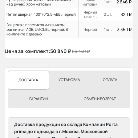
2 646
₽
1 шт.
из 2 ручек) Хром матовый
матовый
Черный
820
₽
Петля дверная, 100*70*2,5-4ВВ , черный
2 шт.
никель
Защелка с пластиковым язычком,
3 350
₽
магнитная AGB, LM CL BL, черный. В
Черный
1 шт.
комплекте с дверью.
Цена за комплект:
50 840
₽
56 440
₽
УСТАНОВКА
ОПЛАТА
ДОСТАВКА
ГАРАНТИИ
ОБМЕН И ВОЗВРАТ
Доставка продукции со склада Компании Porta
prima до подъезда в г.Москва, Московской