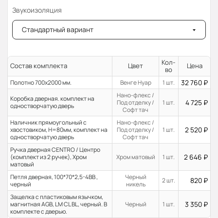
Звукоизоляция
Стандартный вариант
Кол-
Состав комплекта
Цвет
Цена
во
32 760
₽
Полотно 700x2000 мм.
Венге Нуар
1 шт.
Нано-флекс /
Коробка дверная. комплект на
4 725
₽
Под отделку /
1 шт.
одностворчатую дверь
Софт тач
Наличник прямоугольный с
Нано-флекс /
2 520
₽
хвостовиком, H=80мм, комплект на
Под отделку /
1 шт.
одностворчатую дверь
Софт тач
Ручка дверная CENTRO / Центро
2 646
₽
(комплект из 2 ручек), Хром
Хром матовый
1 шт.
матовый
Петля дверная, 100*70*2,5-4ВВ ,
Черный
820
₽
2 шт.
черный
никель
Защелка с пластиковым язычком,
3 350
₽
магнитная AGB, LM CL BL, черный. В
Черный
1 шт.
комплекте с дверью.