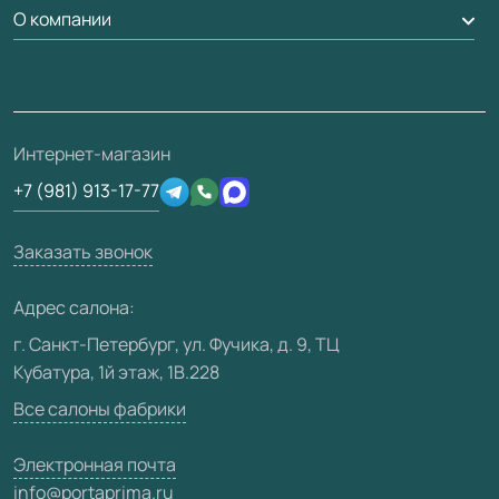
Доставка
О компании
Погонаж
Дизайнерам / архитекторам
Вопрос-ответ
Монтаж
Накладки на дверь
Франшизам / дилерам
Контакты
Проекты
Ремонт дверей
Скачать материалы
О фабрике
Полезная информация
Подготовка проемов
3D-модели
Интернет-магазин
Сертификаты
Отзывы клиентов
+7 (981) 913-17-77
Производство
Техническая информация
Вакансии
Заказать звонок
Юридическая информация
Медиацентр
Адрес салона:
Видео
г. Санкт-Петербург, ул. Фучика, д. 9, ТЦ
Кубатура, 1й этаж, 1В.228
Карта сайта
Все салоны фабрики
Электронная почта
info@portaprima.ru