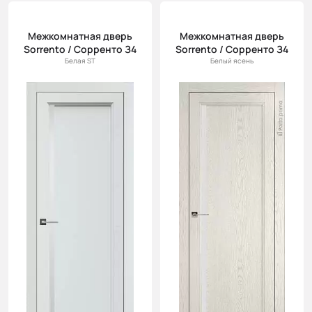
Цена
(возр.)
Межкомнатная дверь
Межкомнатная дверь
Sorrento / Сорренто З4
Sorrento / Сорренто З4
Цена (убыв.)
Белая ST
Белый ясень
Cначала
новинки
Cначала
скидки