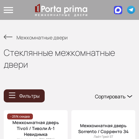
Межкомнатные двери
Стеклянные межкомнатные
двери
Фильтры
Сортировать
Популярные
Цена
- 25% скидка
Межкомнатная дверь
(возр.)
Межкомнатная дверь
Tivoli / Тиволи А-1
Sorrento / Сорренто З4
Цена (убыв.)
Невидимка
Лайт Грей ST