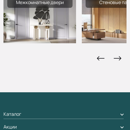
Межкомнатные двери
Стеновые пан
Каталог
Межкомнатные двери
Акции