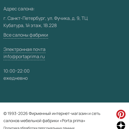
Медиацентр
Адрес салона:
Видео
г. Санкт-Петербург, ул. Фучика, д. 9, ТЦ
Кубатура, 1й этаж, 1В.228
Карта сайта
Все салоны фабрики
Электронная почта
info@portaprima.ru
10:00-22:00
ежедневно
© 1993-2026 Фирменный интернет-магазин и сеть
салонов мебельной фабрики «Porta prima»
Политика обработки персональных данных