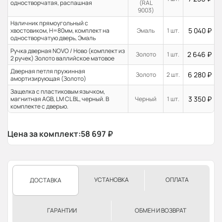
одностворчатая, распашная
(RAL
9003)
Наличник прямоугольный с
5 040
₽
хвостовиком, H=80мм, комплект на
Эмаль
1 шт.
одностворчатую дверь, Эмаль
Ручка дверная NOVO / Ново (комплект из
2 646
₽
Золото
1 шт.
2 ручек) Золото валлийское матовое
Дверная петля пружинная
6 280
₽
Золото
2 шт.
амортизирующая (Золото)
Защелка с пластиковым язычком,
3 350
₽
магнитная AGB, LM CL BL, черный. В
Черный
1 шт.
комплекте с дверью.
Цена за комплект:
58 697
₽
УСТАНОВКА
ОПЛАТА
ДОСТАВКА
ГАРАНТИИ
ОБМЕН И ВОЗВРАТ