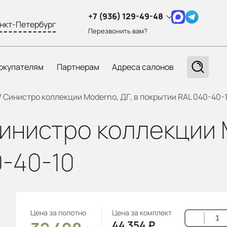
+7 (936) 129-49-48
нкт-Петербург
Перезвонить вам?
окупателям
Партнерам
Адреса салонов
 / Синистро коллекции Moderno, ДГ, в покрытии RAL 040-40-
 Синистро коллекции 
0-40-10
Цена за полотно
Цена за комплект
44 354
₽