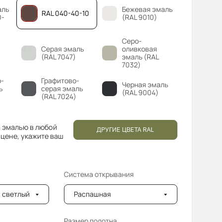
аль
Бежевая эмаль
RAL 040-40-10
0-
(RAL 9010)
Серо-
Серая эмаль
оливковая
(RAL 7047)
эмаль (RAL
7032)
-
Графитово-
Черная эмаль
ь
серая эмаль
(RAL 9004)
(RAL 7024)
 эмалью в любой
ДРУГИЕ ЦВЕТА RAL
 цене, укажите ваш
Система открывания
 светлый
Распашная
Размер полотна