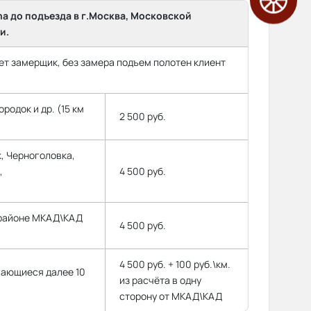
ma до подъезда в г.Москва, Московской
и.
т замерщик, без замера подъем полотен клиент
родок и др. (15 км
2 500 руб.
, Черноголовка,
,
4 500 руб.
 районе МКАД\КАД
4 500 руб.
4 500 руб. + 100 руб.\км.
гающиеся далее 10
из расчёта в одну
сторону от МКАД\КАД