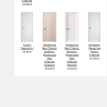
Классик
39 480 ₽
Tivoli /
Domenica
Domenica
Dinastia /
Тиволи А-1
Neo Classic
Neo Classic
Династия
Scalino /
Decoro /
Порта
18 787 ₽
Доменика
Доменика
Классик
Нео
Нео
24 360 ₽
Классик
Классик
Скалино
Декоро
28 292 ₽
20 304 ₽