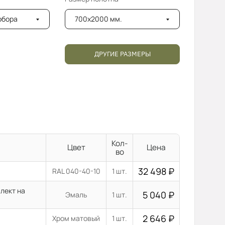
добора
700x2000 мм.
ДРУГИЕ РАЗМЕРЫ
Кол-
Цвет
Цена
во
32 498
₽
RAL 040-40-10
1 шт.
лект на
5 040
₽
Эмаль
1 шт.
2 646
₽
Хром матовый
1 шт.