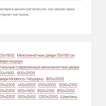
илера в данном регионе или, при заказе через
нтернет-магазина.
00x1900
Межкомнатные двери 55х190 см
вери модерн
тильные современные межкомнатные двери
00x1900
900x2000
вери Moderno / Модерно
800x2000
00x2200
450x2000
650x2000
1000x2100
00x2200
900x1900
800x2100
800x2200
00x2300
900x2400
1200x2000
Шампань