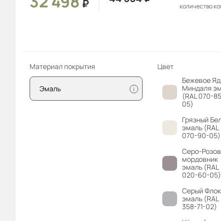
32 498
₽
количество к
Материал покрытия
Цвет
Бежевое Яд
Миндаля э
Эмаль
i
(RAL 070-85
05)
Грязный Бе
эмаль (RAL
070-90-05)
Серо-Розо
мордовник
эмаль (RAL
020-60-05)
Серый Флок
эмаль (RAL
358-71-02)