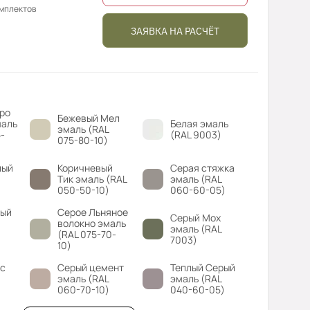
омплектов
ЗАЯВКА НА РАСЧЁТ
ро
Бежевый Мел
маль
Белая эмаль
эмаль (RAL
-
(RAL 9003)
075-80-10)
лый
Коричневый
Серая стяжка
Тик эмаль (RAL
эмаль (RAL
050-50-10)
060-60-05)
вый
Серое Льняное
Серый Мох
волокно эмаль
эмаль (RAL
(RAL 075-70-
7003)
10)
с
Серый цемент
Теплый Серый
эмаль (RAL
эмаль (RAL
060-70-10)
040-60-05)