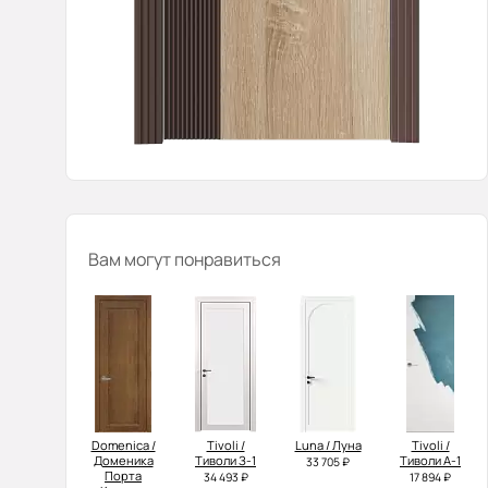
Вам могут понравиться
Domenica /
Tivoli /
Luna / Луна
Tivoli /
Доменика
Тиволи З-1
Тиволи А-1
33 705 ₽
Порта
34 493 ₽
17 894 ₽