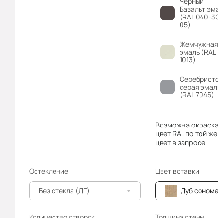
Чёрный
Базальт эм
(RAL 040-3
05)
Жемчужная
эмаль (RAL
1013)
Серебристо
серая эмал
(RAL 7045)
Возможна окраска
цвет RAL по той же
цвет в запросе
Остекление
Цвет вставки
Без стекла (ДГ)
Дуб сонома
Количество створок
Толщина стены