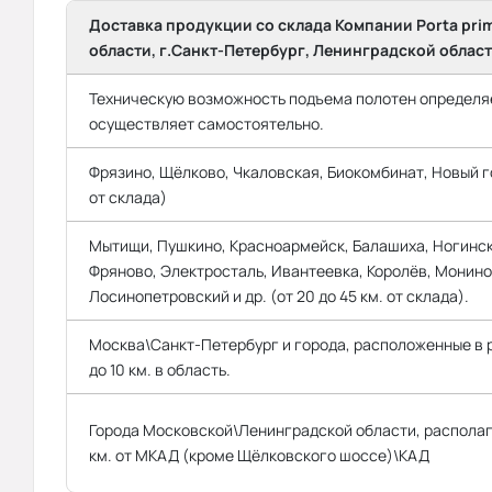
Доставка продукции со склада Компании Porta pri
области, г.Санкт-Петербург, Ленинградской област
Техническую возможность подъема полотен определяе
осуществляет самостоятельно.
Фрязино, Щёлково, Чкаловская, Биокомбинат, Новый го
от склада)
Мытищи, Пушкино, Красноармейск, Балашиха, Ногинск
Фряново, Электросталь, Ивантеевка, Королёв, Монино
Лосинопетровский и др. (от 20 до 45 км. от склада).
Москва\Санкт-Петербург и города, расположенные в
до 10 км. в область.
Города Московской\Ленинградской области, распола
км. от МКАД (кроме Щёлковского шоссе)\КАД