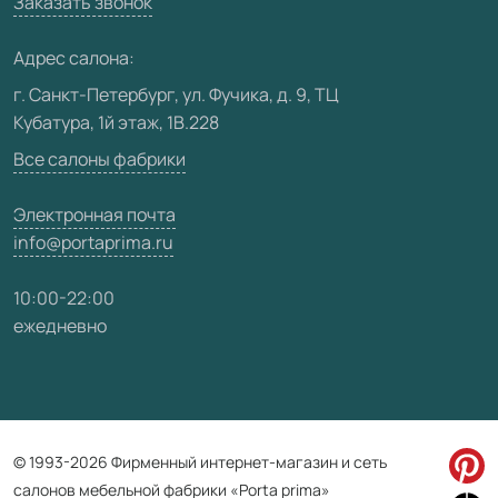
Заказать звонок
Юридическая информация
Медиацентр
Адрес салона:
Видео
г. Санкт-Петербург, ул. Фучика, д. 9, ТЦ
Кубатура, 1й этаж, 1В.228
Карта сайта
Все салоны фабрики
Электронная почта
info@portaprima.ru
10:00-22:00
ежедневно
© 1993-2026 Фирменный интернет-магазин и сеть
салонов мебельной фабрики «Porta prima»