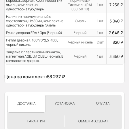
Коробка дверная. Коричневый Тик
Коричневый
7 256
₽
эмаль, комплект на
Тик эмаль (RAL
1 шт.
одностворчатую дверь
050-50-10)
Наличник прямоугольный с
5 040
₽
хвостовиком, H=80мм, комплект на
Эмаль
1 шт.
одностворчатую дверь, Эмаль
2 646
₽
Ручка дверная ERA / Эра (Черный)
Черный
1 шт.
Петля дверная, 100*70*2,5-4ВВ ,
820
₽
Черный никель
2 шт.
черный никель
Защелка с пластиковым язычком,
3 350
₽
магнитная AGB, LM CL BL, черный. В
Черный
1 шт.
комплекте с дверью.
Цена за комплект:
53 237
₽
УСТАНОВКА
ОПЛАТА
ДОСТАВКА
ГАРАНТИИ
ОБМЕН И ВОЗВРАТ