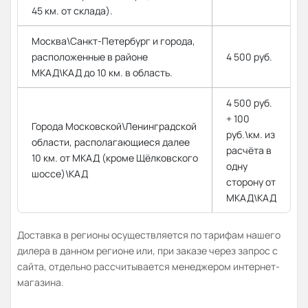
45 км. от склада).
Москва\Санкт-Петербург и города,
расположенные в районе
4 500 руб.
МКАД\КАД до 10 км. в область.
4 500 руб.
+ 100
Города Московской\Ленинградской
руб.\км. из
области, располагающиеся далее
расчёта в
10 км. от МКАД (кроме Щёлковского
одну
шоссе)\КАД
сторону от
МКАД\КАД
Доставка в регионы осуществляется по тарифам нашего
дилера в данном регионе или, при заказе через запрос с
сайта, отдельно рассчитывается менеджером интернет-
магазина.