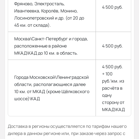
Фряново, Электросталь,
4 500 руб.
Ивантеевка, Королёв, Монино,
Лосинопетровский и др. (от 20 до
45 км. от склада).
Москва\Санкт-Петербург и города,
расположенные в районе
4 500 руб.
МКАД\КАД до 10 км. в область.
4 500 руб.
+ 100
Города Московской\Ленинградской
руб.\км. из
области, располагающиеся далее
расчёта в
10 км. от МКАД (кроме Щёлковского
одну
шоссе)\КАД
сторону от
МКАД\КАД
Доставка в регионы осуществляется по тарифам нашего
дилера в данном регионе или, при заказе через запрос с