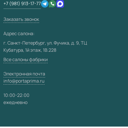
+7 (981) 913-17-77
Производство
Техническая информация
Вакансии
Заказать звонок
Юридическая информация
Медиацентр
Адрес салона:
Видео
г. Санкт-Петербург, ул. Фучика, д. 9, ТЦ
Кубатура, 1й этаж, 1В.228
Карта сайта
Все салоны фабрики
Электронная почта
info@portaprima.ru
10:00-22:00
ежедневно