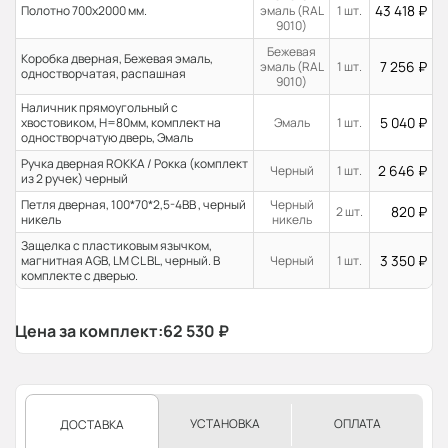
43 418
₽
Полотно 700x2000 мм.
эмаль (RAL
1 шт.
9010)
Бежевая
Коробка дверная, Бежевая эмаль,
7 256
₽
эмаль (RAL
1 шт.
одностворчатая, распашная
9010)
Наличник прямоугольный с
5 040
₽
хвостовиком, H=80мм, комплект на
Эмаль
1 шт.
одностворчатую дверь, Эмаль
Ручка дверная ROKKA / Рокка (комплект
2 646
₽
Черный
1 шт.
из 2 ручек) черный
Петля дверная, 100*70*2,5-4ВВ , черный
Черный
820
₽
2 шт.
никель
никель
Защелка с пластиковым язычком,
3 350
₽
магнитная AGB, LM CL BL, черный. В
Черный
1 шт.
комплекте с дверью.
Цена за комплект:
62 530
₽
УСТАНОВКА
ОПЛАТА
ДОСТАВКА