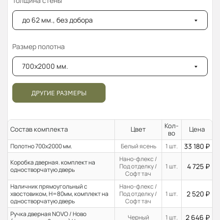
Толщина стены
до 62 мм., без добора
Размер полотна
700x2000 мм.
ДРУГИЕ РАЗМЕРЫ
Кол-
Состав комплекта
Цвет
Цена
во
33 180
₽
Полотно 700x2000 мм.
Белый ясень
1 шт.
Нано-флекс /
Коробка дверная. комплект на
4 725
₽
Под отделку /
1 шт.
одностворчатую дверь
Софт тач
Наличник прямоугольный с
Нано-флекс /
2 520
₽
хвостовиком, H=80мм, комплект на
Под отделку /
1 шт.
одностворчатую дверь
Софт тач
Ручка дверная NOVO / Ново
2 646
₽
Черный
1 шт.