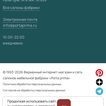
Карта сайта
Все салоны фабрики
Электронная почта
info@portaprima.ru
10:00-22:00
ежедневно
© 1993-2026 Фирменный интернет-магазин и сеть
салонов мебельной фабрики «Porta prima»
Политика обработки персональных данных
Согласие на обработку персональных данных
Продолжая использовать сайт,
Приведенная на сайте информация не является публичной офертой
вы соглашаетесь с политикой