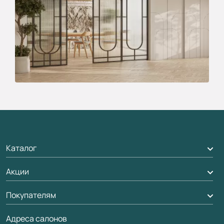
Каталог
Акции
Межкомнатные двери
Подбор двери
Покупателям
Акции компании
Межкомнатные перегородки
Адреса салонов
Доставка