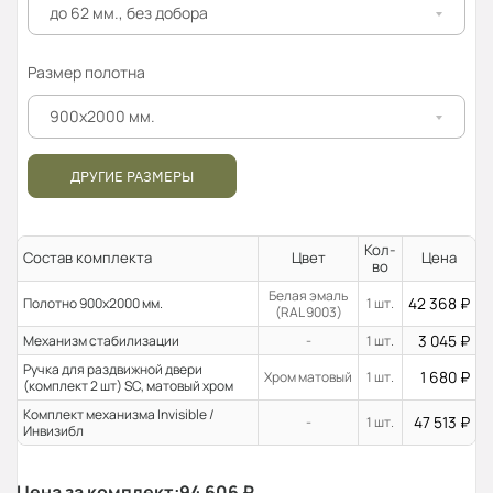
до 62 мм., без добора
Размер полотна
900x2000 мм.
ДРУГИЕ РАЗМЕРЫ
Кол-
Состав комплекта
Цвет
Цена
во
Белая эмаль
42 368
₽
Полотно 900x2000 мм.
1 шт.
(RAL 9003)
3 045
₽
Механизм стабилизации
-
1 шт.
Ручка для раздвижной двери
1 680
₽
Хром матовый
1 шт.
(комплект 2 шт) SC, матовый хром
Комплект механизма Invisible /
47 513
₽
-
1 шт.
Инвизибл
Цена за комплект:
94 606
₽