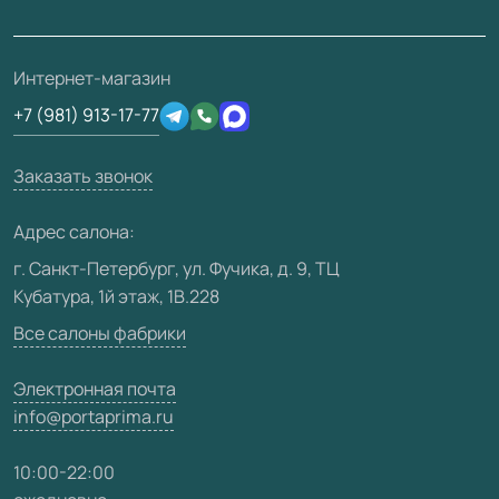
Проекты
Ремонт дверей
Скачать материалы
О фабрике
Полезная информация
Подготовка проемов
3D-модели
Интернет-магазин
Сертификаты
Отзывы клиентов
+7 (981) 913-17-77
Производство
Техническая информация
Вакансии
Заказать звонок
Юридическая информация
Медиацентр
Адрес салона:
Видео
г. Санкт-Петербург, ул. Фучика, д. 9, ТЦ
Кубатура, 1й этаж, 1В.228
Карта сайта
Все салоны фабрики
Электронная почта
info@portaprima.ru
10:00-22:00