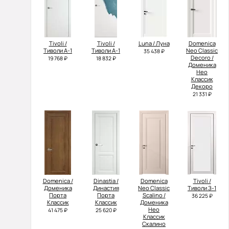
Tivoli /
Tivoli /
Luna / Луна
Domenica
Тиволи А-1
Тиволи А-1
Neo Classic
35 438 ₽
Decoro /
19 768 ₽
18 832 ₽
Доменика
Нео
Классик
Декоро
21 331 ₽
Domenica /
Dinastia /
Domenica
Tivoli /
Доменика
Династия
Neo Classic
Тиволи З-1
Порта
Порта
Scalino /
36 225 ₽
Классик
Классик
Доменика
Нео
41 475 ₽
25 620 ₽
Классик
Скалино