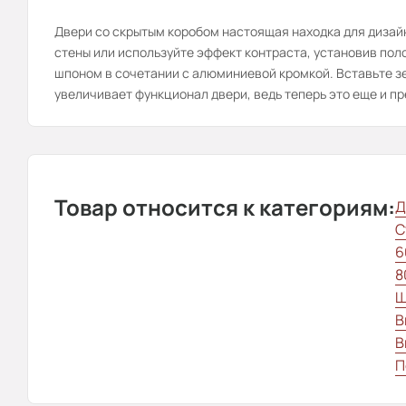
Двери со скрытым коробом настоящая находка для дизай
стены или используйте эффект контраста, установив по
шпоном в сочетании с алюминиевой кромкой. Вставьте зе
увеличивает функционал двери, ведь теперь это еще и пр
Товар относится к категориям:
Д
С
6
8
Ш
В
В
П