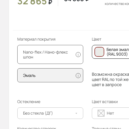
32 865
₽
количество к
Материал покрытия
Цвет
Белая эмал
Nano-flex / Нано-флекс
(RAL 9003)
i
шпон
Возможна окраска
Эмаль
i
цвет RAL по той же
цвет в запросе
Остекление
Цвет вставки
Без стекла (ДГ)
Нет
Количество створок
Толщина стены