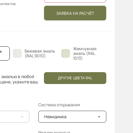
омплектов
ЗАЯВКА НА РАСЧЁТ
Жемчужная
ь
Бежевая эмаль
эмаль (RAL
(RAL 9010)
1013)
 эмалью в любой
ДРУГИЕ ЦВЕТА RAL
 цене, укажите ваш
Система открывания
Невидимка
Размер полотна