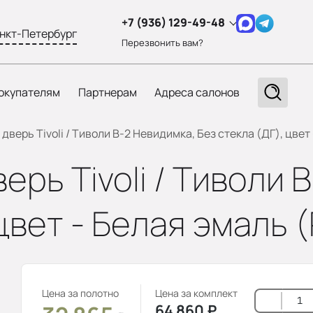
+7 (936) 129-49-48
нкт-Петербург
Перезвонить вам?
окупателям
Партнерам
Адреса салонов
верь Tivoli / Тиволи В-2 Невидимка, Без стекла (ДГ), цвет
рь Tivoli / Тиволи 
 цвет - Белая эмаль 
Цена за полотно
Цена за комплект
64 860
₽