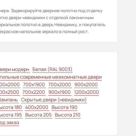
нера. Задекорируйте дверное полотно под отделку
лотно двери-невидимки с отделкой лаконичным
ркальное полотно в дверь Невидимку, и покупатель
екрасное напольное зеркало в полный рост.
вери модерн
Белая (RAL 9003)
тильные современные межкомнатные двери
00x2000
700x1900
700x2000
900x2000
00х2500
700x2200
900x1900
1200x2000
ампань
Скрытые двери (невидимки)
ысота 180
400x2000
Высота 190
ысота 195
Высота 205
Высота 210
од заказ