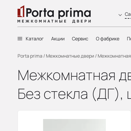
Са
Каталог
Акции
Сервис
О фабрике
П
Porta prima
/
Межкомнатные двери
/
Межкомнатная д
Межкомнатная две
Без стекла (ДГ),