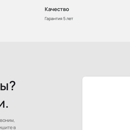
Качество
Гарантия 5 лет
сы?
и.
звоним,
ишите в