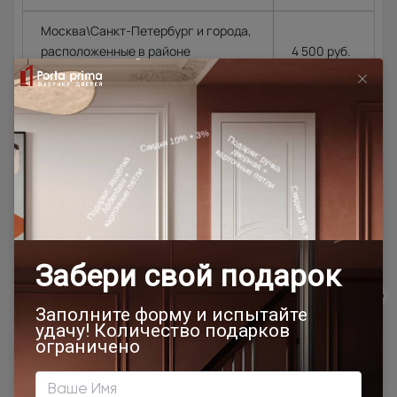
Москва\Санкт-Петербург и города,
расположенные в районе
4 500 руб.
МКАД\КАД до 10 км. в область.
4 500 руб.
+ 100
Города Московской\Ленинградской
руб.\км. из
области, располагающиеся далее
расчёта в
10 км. от МКАД (кроме Щёлковского
одну
шоссе)\КАД
сторону от
МКАД\КАД
Доставка в регионы осуществляется по тарифам нашего
дилера в данном регионе или, при заказе через запрос с
сайта, отдельно рассчитывается менеджером интернет-
магазина.
Подробная информация о доставке