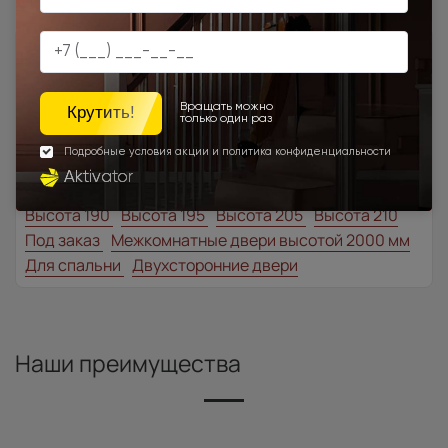
Товар относится к категориям:
Двери модерн
Стильные современные межкомнатные двери
700x1900
900x2000
1000x2100
700x2200
Двери межкомнатные 1000х2000 мм
900x1900
1100x2100
1200x2000
Шампань
Высота 180
Высота 190
Высота 195
Высота 205
Высота 210
Под заказ
Межкомнатные двери высотой 2000 мм
Для спальни
Двухсторонние двери
Наши преимущества