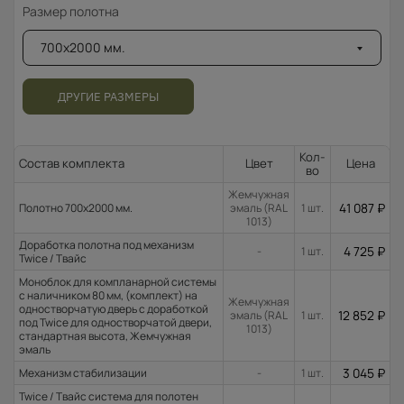
Размер полотна
700x2000 мм.
ДРУГИЕ РАЗМЕРЫ
Кол-
Состав комплекта
Цвет
Цена
во
Жемчужная
41 087
₽
Полотно 700x2000 мм.
эмаль (RAL
1 шт.
1013)
Доработка полотна под механизм
4 725
₽
-
1 шт.
Twice / Твайс
Моноблок для компланарной системы
с наличником 80 мм, (комплект) на
Жемчужная
одностворчатую дверь с доработкой
12 852
₽
эмаль (RAL
1 шт.
под Twice для одностворчатой двери,
1013)
стандартная высота, Жемчужная
эмаль
3 045
₽
Механизм стабилизации
-
1 шт.
Twice / Твайс система для полотен