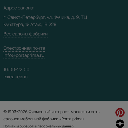
Медиацентр
Адрес салона:
Видео
г. Санкт-Петербург, ул. Фучика, д. 9, ТЦ
Кубатура, 1й этаж, 1В.228
Карта сайта
Все салоны фабрики
Электронная почта
info@portaprima.ru
10:00-22:00
ежедневно
© 1993-2026 Фирменный интернет-магазин и сеть
салонов мебельной фабрики «Porta prima»
Политика обработки персональных данных