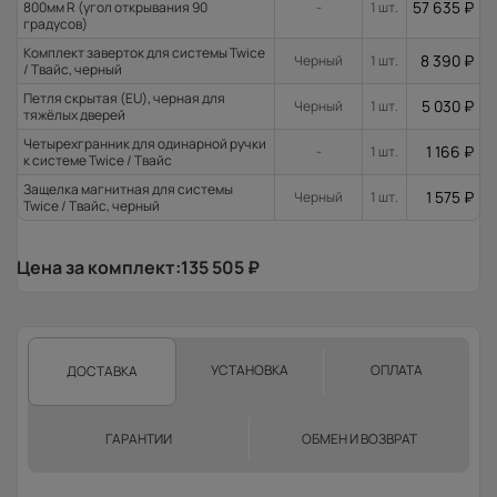
57 635
₽
800мм R (угол открывания 90
-
1 шт.
градусов)
Комплект заверток для системы Twice
8 390
₽
Черный
1 шт.
/ Твайс, черный
Петля скрытая (EU), черная для
5 030
₽
Черный
1 шт.
тяжёлых дверей
Четырехгранник для одинарной ручки
1 166
₽
-
1 шт.
к системе Twice / Твайс
Защелка магнитная для системы
1 575
₽
Черный
1 шт.
Twice / Твайс, черный
Цена за комплект:
135 505
₽
УСТАНОВКА
ОПЛАТА
ДОСТАВКА
ГАРАНТИИ
ОБМЕН И ВОЗВРАТ