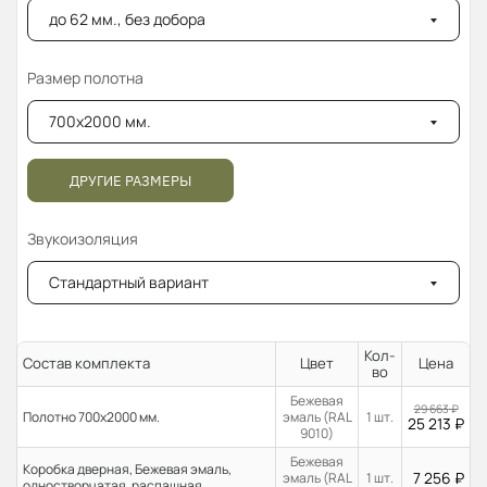
до 62 мм., без добора
Размер полотна
700x2000 мм.
ДРУГИЕ РАЗМЕРЫ
Звукоизоляция
Стандартный вариант
Кол-
Состав комплекта
Цвет
Цена
во
Бежевая
29 663
₽
Полотно 700x2000 мм.
эмаль (RAL
1 шт.
25 213
₽
9010)
Бежевая
Коробка дверная, Бежевая эмаль,
7 256
₽
эмаль (RAL
1 шт.
одностворчатая, распашная