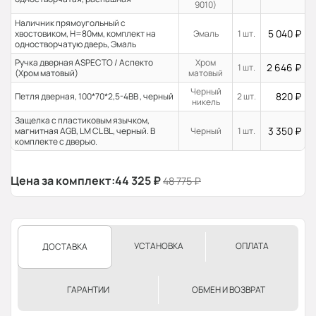
9010)
Наличник прямоугольный с
5 040
₽
хвостовиком, H=80мм, комплект на
Эмаль
1 шт.
одностворчатую дверь, Эмаль
Ручка дверная ASPECTO / Аспекто
Хром
2 646
₽
1 шт.
(Хром матовый)
матовый
Черный
820
₽
Петля дверная, 100*70*2,5-4ВВ , черный
2 шт.
никель
Защелка с пластиковым язычком,
3 350
₽
магнитная AGB, LM CL BL, черный. В
Черный
1 шт.
комплекте с дверью.
Цена за комплект:
44 325
₽
48 775
₽
УСТАНОВКА
ОПЛАТА
ДОСТАВКА
ГАРАНТИИ
ОБМЕН И ВОЗВРАТ