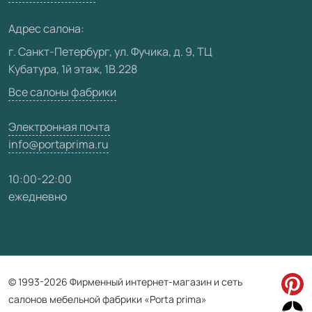
Медиацентр
Адрес салона:
Видео
г. Санкт-Петербург, ул. Фучика, д. 9, ТЦ
Кубатура, 1й этаж, 1В.228
Карта сайта
Все салоны фабрики
Электронная почта
info@portaprima.ru
10:00-22:00
ежедневно
© 1993-2026 Фирменный интернет-магазин и сеть
салонов мебельной фабрики «Porta prima»