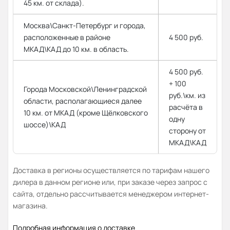
45 км. от склада).
Москва\Санкт-Петербург и города,
расположенные в районе
4 500 руб.
МКАД\КАД до 10 км. в область.
4 500 руб.
+ 100
Города Московской\Ленинградской
руб.\км. из
области, располагающиеся далее
расчёта в
10 км. от МКАД (кроме Щёлковского
одну
шоссе)\КАД
сторону от
МКАД\КАД
Доставка в регионы осуществляется по тарифам нашего
дилера в данном регионе или, при заказе через запрос с
сайта, отдельно рассчитывается менеджером интернет-
магазина.
Подробная информация о доставке