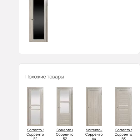
Похожие товары
Sorrento /
Sorrento /
Sorrento /
Sorrento /
Сорренто
Сорренто
Сорренто
Сорренто
Е2
Б2
А4
В3