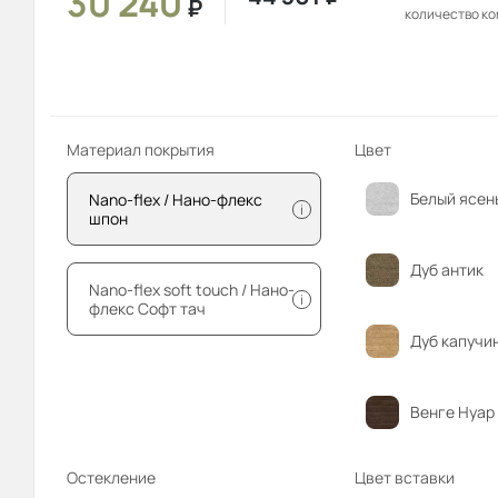
30 240
₽
количество к
Материал покрытия
Цвет
Белый ясен
Nano-flex / Нано-флекс
i
шпон
Дуб антик
Nano-flex soft touch / Нано-
i
флекс Софт тач
Дуб капучи
Венге Нуар
Остекление
Цвет вставки