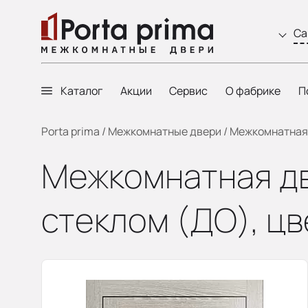
Са
Каталог
Акции
Сервис
О фабрике
П
Porta prima
/
Межкомнатные двери
/
Межкомнатная д
Межкомнатная две
стеклом (ДО), цв