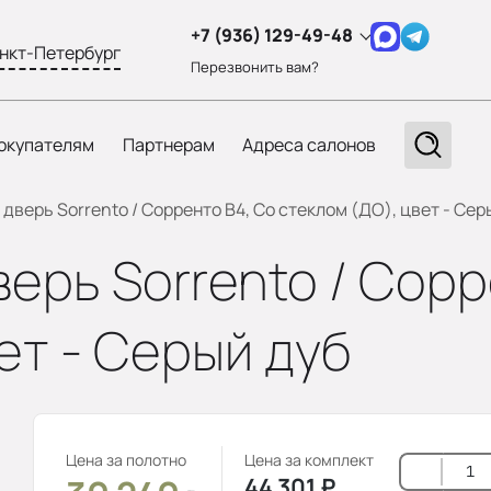
+7 (936) 129-49-48
нкт-Петербург
Перезвонить вам?
окупателям
Партнерам
Адреса салонов
верь Sorrento / Сорренто В4, Со стеклом (ДО), цвет - Сер
рь Sorrento / Сорр
ет - Серый дуб
Цена за полотно
Цена за комплект
44 301
₽