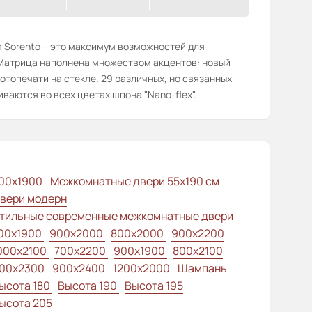
 Sorento – это максимум возможностей для
 Матрица наполнена множеством акцентов: новый
отопечати на стекле. 29 различных, но связанных
ваются во всех цветах шпона "Nano-flex".
00x1900
Межкомнатные двери 55х190 см
вери модерн
тильные современные межкомнатные двери
00x1900
900x2000
800x2000
900x2200
000x2100
700x2200
900x1900
800x2100
00x2300
900x2400
1200x2000
Шампань
ысота 180
Высота 190
Высота 195
ысота 205