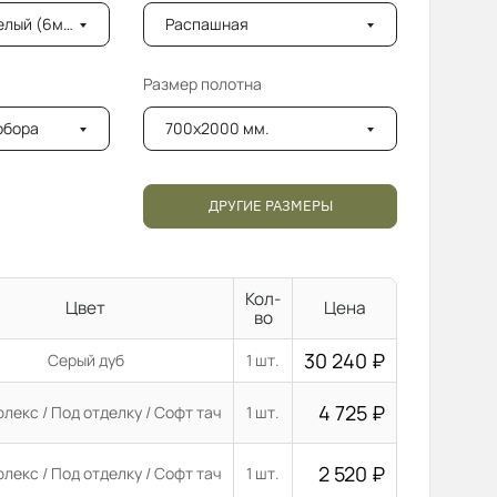
лый (6мм)
Распашная
Размер полотна
добора
700x2000 мм.
ДРУГИЕ РАЗМЕРЫ
Кол-
Цвет
Цена
во
30 240
₽
Серый дуб
1 шт.
4 725
₽
лекс / Под отделку / Софт тач
1 шт.
2 520
₽
лекс / Под отделку / Софт тач
1 шт.