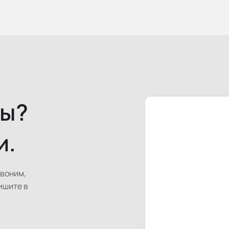
сы?
и.
звоним,
ишите в