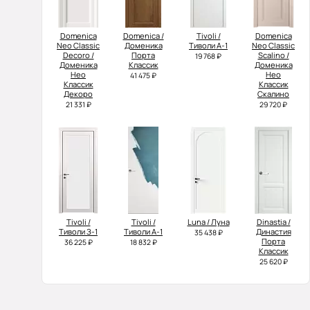
Domenica
Domenica /
Tivoli /
Domenica
Neo Classic
Доменика
Тиволи А-1
Neo Classic
Decoro /
Порта
Scalino /
19 768 ₽
Доменика
Классик
Доменика
Нео
Нео
41 475 ₽
Классик
Классик
Декоро
Скалино
21 331 ₽
29 720 ₽
Tivoli /
Tivoli /
Luna / Луна
Dinastia /
Тиволи З-1
Тиволи А-1
Династия
35 438 ₽
Порта
36 225 ₽
18 832 ₽
Классик
25 620 ₽