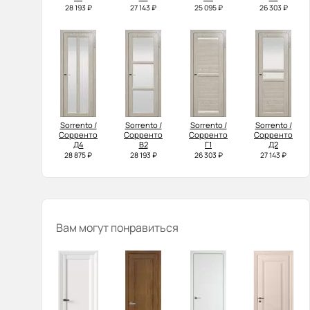
28 193 ₽
27 143 ₽
25 095 ₽
26 303 ₽
Sorrento /
Sorrento /
Sorrento /
Sorrento /
Сорренто
Сорренто
Сорренто
Сорренто
Д4
В2
Г1
Д2
28 875 ₽
28 193 ₽
26 303 ₽
27 143 ₽
Вам могут понравиться