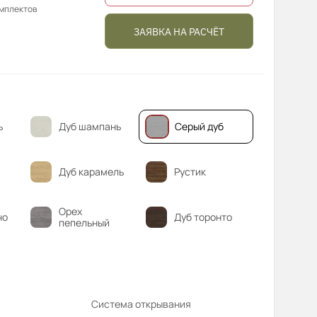
омплектов
ЗАЯВКА НА РАСЧЁТ
ь
Дуб шампань
Серый дуб
Дуб карамель
Рустик
Орех
но
Дуб торонто
пепельный
Система открывания