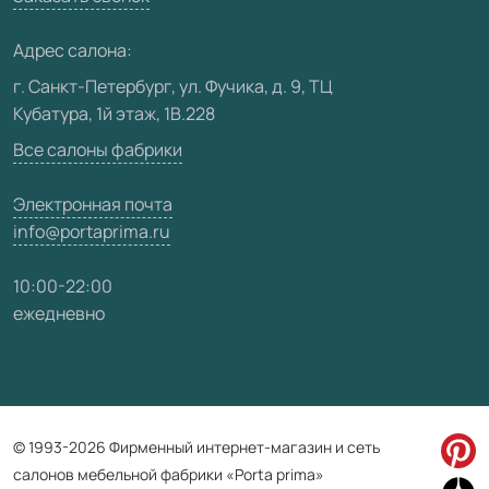
Медиацентр
Адрес салона:
Видео
г. Санкт-Петербург, ул. Фучика, д. 9, ТЦ
Кубатура, 1й этаж, 1В.228
Карта сайта
Все салоны фабрики
Электронная почта
info@portaprima.ru
10:00-22:00
ежедневно
© 1993-2026 Фирменный интернет-магазин и сеть
салонов мебельной фабрики «Porta prima»