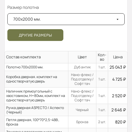
Размер полотна
700x2000 мм.
ДРУГИЕ РАЗМЕРЫ
Кол-
Состав комплекта
Цвет
Цена
во
25 043
₽
Полотно 700x2000 мм.
Дуб антик
1 шт.
Нано-флекс /
Коробка дверная. комплект на
4 725
₽
Под отделку /
1 шт.
одностворчатую дверь
Софт тач
Наличник прямоугольный с
Нано-флекс /
2 520
₽
хвостовиком, H=80мм, комплект на
Под отделку /
1 шт.
одностворчатую дверь
Софт тач
Ручка дверная ASPECTO / Аспекто
2 646
₽
Черный
1 шт.
(Черный)
Петля дверная, 100*70*2,5-4ВВ ,
820
₽
Бронза
2 шт.
бронза
Защелка с пластиковым язычком,