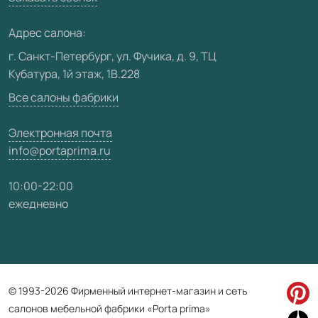
Медиацентр
Адрес салона:
Видео
г. Санкт-Петербург, ул. Фучика, д. 9, ТЦ
Кубатура, 1й этаж, 1В.228
Карта сайта
Все салоны фабрики
Электронная почта
info@portaprima.ru
10:00-22:00
ежедневно
© 1993-2026 Фирменный интернет-магазин и сеть
салонов мебельной фабрики «Porta prima»