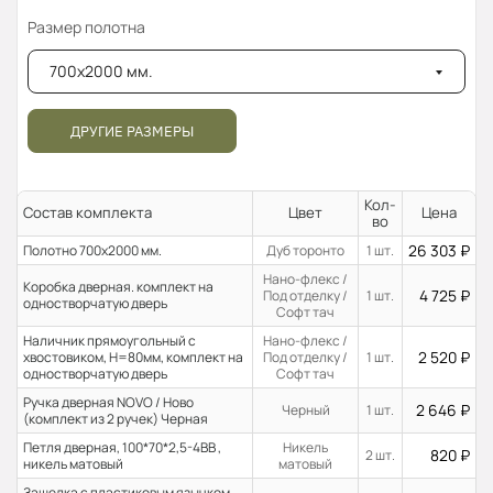
Размер полотна
700x2000 мм.
ДРУГИЕ РАЗМЕРЫ
Кол-
Состав комплекта
Цвет
Цена
во
26 303
₽
Полотно 700x2000 мм.
Дуб торонто
1 шт.
Нано-флекс /
Коробка дверная. комплект на
4 725
₽
Под отделку /
1 шт.
одностворчатую дверь
Софт тач
Наличник прямоугольный с
Нано-флекс /
2 520
₽
хвостовиком, H=80мм, комплект на
Под отделку /
1 шт.
одностворчатую дверь
Софт тач
Ручка дверная NOVO / Ново
2 646
₽
Черный
1 шт.
(комплект из 2 ручек) Черная
Петля дверная, 100*70*2,5-4ВВ ,
Никель
820
₽
2 шт.
никель матовый
матовый
Защелка с пластиковым язычком,