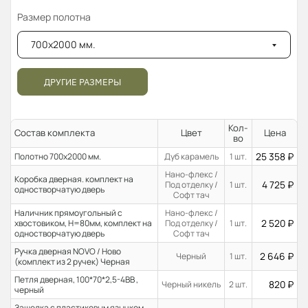
Размер полотна
700x2000 мм.
ДРУГИЕ РАЗМЕРЫ
Кол-
Состав комплекта
Цвет
Цена
во
25 358
₽
Полотно 700x2000 мм.
Дуб карамель
1 шт.
Нано-флекс /
Коробка дверная. комплект на
4 725
₽
Под отделку /
1 шт.
одностворчатую дверь
Софт тач
Наличник прямоугольный с
Нано-флекс /
2 520
₽
хвостовиком, H=80мм, комплект на
Под отделку /
1 шт.
одностворчатую дверь
Софт тач
Ручка дверная NOVO / Ново
2 646
₽
Черный
1 шт.
(комплект из 2 ручек) Черная
Петля дверная, 100*70*2,5-4ВВ ,
820
₽
Черный никель
2 шт.
черный
Защелка с пластиковым язычком,