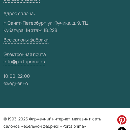
Медиацентр
Адрес салона:
Видео
г. Санкт-Петербург, ул. Фучика, д. 9, ТЦ
Кубатура, 1й этаж, 1В.228
Карта сайта
Все салоны фабрики
Электронная почта
info@portaprima.ru
10:00-22:00
ежедневно
© 1993-2026 Фирменный интернет-магазин и сеть
салонов мебельной фабрики «Porta prima»