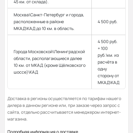
45 км. от склада).
Москва\Санкт-Петербург и города,
расположенные в районе
4 500 руб.
МКАД\КАД до 10 км. в область.
4 500 руб.
+ 100
Города Московской\Ленинградской
руб.\км. из
области, располагающиеся далее
расчёта в
10 км. от МКАД (кроме Щёлковского
одну
шоссе)\КАД
сторону от
МКАД\КАД
Доставка в регионы осуществляется по тарифам нашего
дилера в данном регионе или, при заказе через запрос с
сайта, отдельно рассчитывается менеджером интернет-
магазина.
Подробная информация о доставке