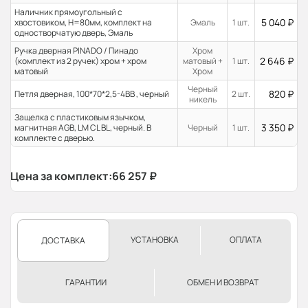
Наличник прямоугольный с
5 040
₽
хвостовиком, H=80мм, комплект на
Эмаль
1 шт.
одностворчатую дверь, Эмаль
Ручка дверная PINADO / Пинадо
Хром
2 646
₽
(комплект из 2 ручек) хром + хром
матовый +
1 шт.
матовый
Хром
Черный
820
₽
Петля дверная, 100*70*2,5-4ВВ , черный
2 шт.
никель
Защелка с пластиковым язычком,
3 350
₽
магнитная AGB, LM CL BL, черный. В
Черный
1 шт.
комплекте с дверью.
Цена за комплект:
66 257
₽
УСТАНОВКА
ОПЛАТА
ДОСТАВКА
ГАРАНТИИ
ОБМЕН И ВОЗВРАТ