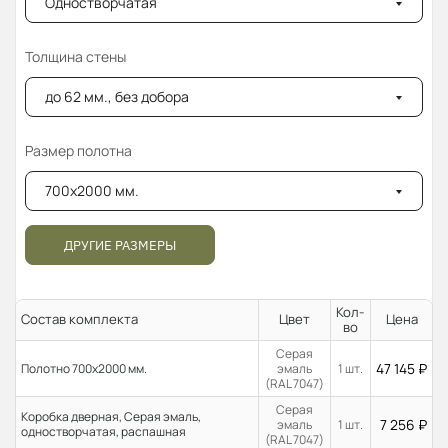
Одностворчатая
Толщина стены
до 62 мм., без добора
Размер полотна
700x2000 мм.
ДРУГИЕ РАЗМЕРЫ
Кол-
Состав комплекта
Цвет
Цена
во
Серая
47 145
₽
Полотно 700x2000 мм.
эмаль
1 шт.
(RAL 7047)
Серая
Коробка дверная, Серая эмаль,
7 256
₽
эмаль
1 шт.
одностворчатая, распашная
(RAL 7047)