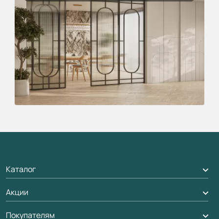
Каталог
Акции
Межкомнатные двери
Подбор двери
Покупателям
Акции компании