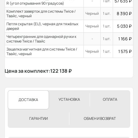
57 635
₽
-
1 шт.
R (угол открывания 90 градусов)
Комплект заверток для системы Twice /
8 390
₽
Черный
1 шт.
Твайс, черный
Петля скрытая (EU), черная для тяжёлых
5 030
₽
Черный
1 шт.
дверей
Четырехгранник для одинарной ручки к
1 166
₽
-
1 шт.
системе Twice / Твайс
Защелка магнитная для системы Twice /
1 575
₽
Черный
1 шт.
Твайс, черный
Цена за комплект:
122 138
₽
УСТАНОВКА
ОПЛАТА
ДОСТАВКА
ГАРАНТИИ
ОБМЕН И ВОЗВРАТ