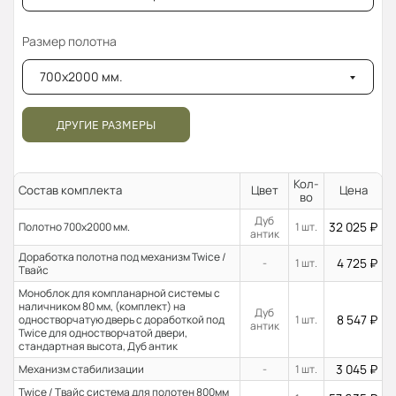
Размер полотна
700x2000 мм.
ДРУГИЕ РАЗМЕРЫ
Кол-
Состав комплекта
Цвет
Цена
во
Дуб
32 025
₽
Полотно 700x2000 мм.
1 шт.
антик
Доработка полотна под механизм Twice /
4 725
₽
-
1 шт.
Твайс
Моноблок для компланарной системы с
наличником 80 мм, (комплект) на
Дуб
8 547
₽
одностворчатую дверь с доработкой под
1 шт.
антик
Twice для одностворчатой двери,
стандартная высота, Дуб антик
3 045
₽
Механизм стабилизации
-
1 шт.
Twice / Твайс система для полотен 800мм