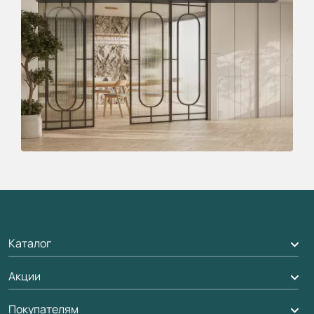
Каталог
Акции
Межкомнатные двери
Подбор двери
Покупателям
Акции компании