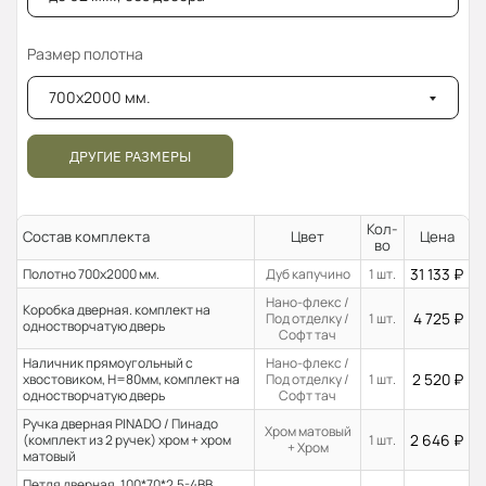
Размер полотна
700x2000 мм.
ДРУГИЕ РАЗМЕРЫ
Кол-
Состав комплекта
Цвет
Цена
во
31 133
₽
Полотно 700x2000 мм.
Дуб капучино
1 шт.
Нано-флекс /
Коробка дверная. комплект на
4 725
₽
Под отделку /
1 шт.
одностворчатую дверь
Софт тач
Наличник прямоугольный с
Нано-флекс /
2 520
₽
хвостовиком, H=80мм, комплект на
Под отделку /
1 шт.
одностворчатую дверь
Софт тач
Ручка дверная PINADO / Пинадо
Хром матовый
2 646
₽
(комплект из 2 ручек) хром + хром
1 шт.
+ Хром
матовый
Петля дверная, 100*70*2,5-4ВВ ,