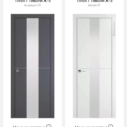
Tivoli / Тиволи Ж-3
Tivoli / Тиволи Ж-3
Антрацит ST
Белая ST