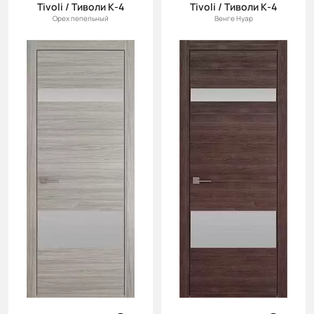
Tivoli / Тиволи К-4
Tivoli / Тиволи К-4
Орех пепельный
Венге Нуар