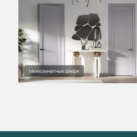
этаж, ТЦ "Family room" секция № 2
ка05/2
+7 (936) 128-48-49
ежедн. 10:00-21:00
leningrad@portaprima.ru
Водный Стадион
Войковская
Балтийская
Рассрочка от фабрики и по карте Халва:
Межкомнатные двери
Первый взнос 0 руб. Переплата 0%.
От 6 до 24 мес.
ТЦ Гранд
Фирменный салон
г. Химки, ул. Бутаково, дом 4, ТЦ Гранд-1,
1 этаж