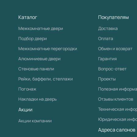
Навигация
+7 (926) 225-33-56
Каталог
Покупателям
ежедн. 10:00-21:00
Межкомнатные двери
Доставка
grand@portaprima.ru
Подбор двери
Оплата
Планерная
Межкомнатные перегородки
Обмен и возврат
Речной вокзал
Рассрочка от фабрики и по карте Халва:
Алюминиевые двери
Гарантия
Первый взнос 0 руб. Переплата 0%.
Стеновые панели
Вопрос-ответ
От 6 до 24 мес.
Рейки, баффели, стеллажи
Проекты
Погонаж
Полезная информ
ТЦ Миллион Мелочей
Накладки на дверь
Отзывы клиентов
Фирменный салон
Акции
Техническая инфо
г. Москва, ул. Пришвина, д.26, ТЦ
Юридическая инф
Акции компании
Миллион Мелочей, пав. Д-15/1
Адреса салонов
+7 (925) 500-73-09