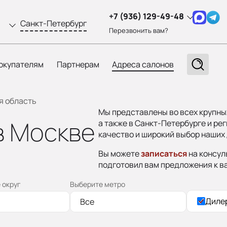
+7 (936) 129-49-48
Санкт-Петербург
Перезвонить вам?
окупателям
Партнерам
Адреса салонов
я область
Мы представлены во всех крупны
в Москве
а также в Санкт-Петербурге и ре
качество и широкий выбор наших 
Вы можете
записаться
на консул
подготовил вам предложения к в
 округ
Выберите метро
Диле