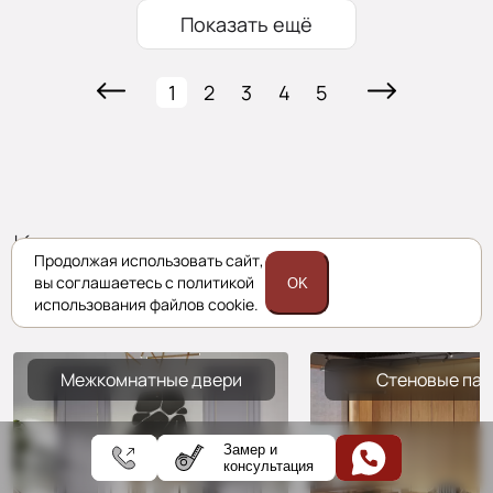
Показать ещё
1
2
3
4
5
Комплексные решения
Продолжая использовать сайт,
Porta prima
вы соглашаетесь с политикой
OK
использования файлов cookie.
Межкомнатные двери
Стеновые пан
Замер и
консультация