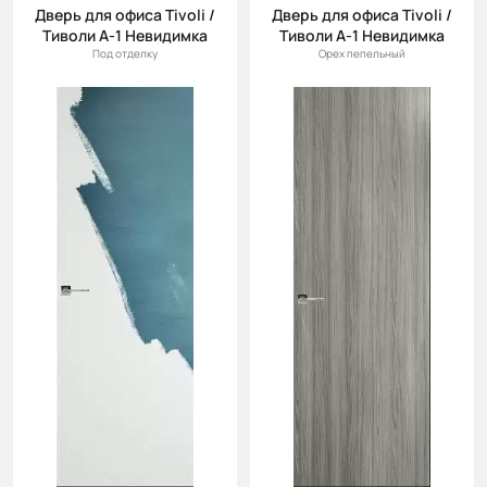
(возр.)
Дверь для офиса Tivoli /
Дверь для офиса Tivoli /
Тиволи А-1 Невидимка
Тиволи А-1 Невидимка
Цена (убыв.)
Под отделку
Орех пепельный
Cначала
новинки
Cначала
скидки