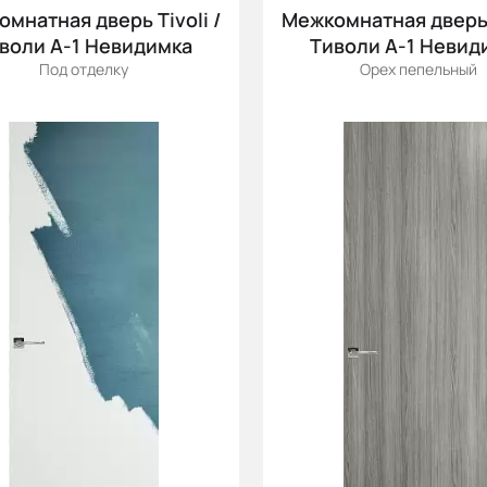
мнатная дверь Tivoli /
Межкомнатная дверь T
воли А-1 Невидимка
Тиволи А-1 Невид
Под отделку
Орех пепельный