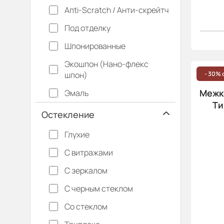
Апti-Sсrаtсh / Анти-скрейтч
Под отделку
Шпонированные
Экошпон (Нано-флекс
шпон)
- 30% 
Межко
Эмаль
Ти
Остекление
Глухие
С витражами
С зеркалом
С черным стеклом
Со стеклом