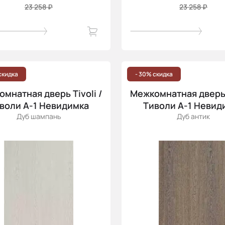
23 258 ₽
23 258 ₽
скидка
- 30% скидка
мнатная дверь Tivoli /
Межкомнатная дверь T
воли А-1 Невидимка
Тиволи А-1 Невид
Дуб шампань
Дуб антик