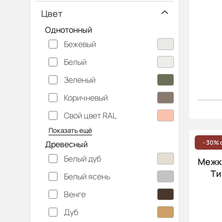
Цвет
Однотонный
Бежевый
Белый
Зеленый
Коричневый
Свой цвет RAL
Серебристый
Серый
Темно-серый
Хаки
Черный
Показать ещё
- 30% 
Древесный
Белый дуб
Межко
Ти
Белый ясень
Венге
Дуб