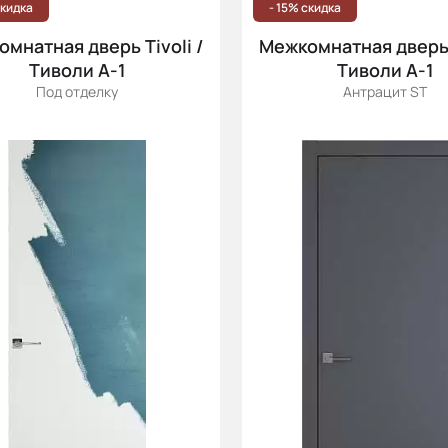
скидка
- 15% скидка
мнатная дверь Tivoli /
Межкомнатная дверь T
Тиволи А-1
Тиволи А-1
Под отделку
Антрацит ST