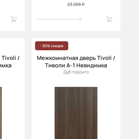
23 258 ₽
- 30% скидка
ivoli /
Межкомнатная дверь Tivoli /
имка
Тиволи А-1 Невидимка
Дуб торонто