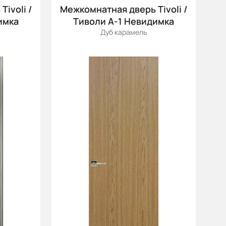
Цена (убыв.)
ivoli /
Межкомнатная дверь Tivoli /
Cначала новинки
имка
Тиволи А-1 Невидимка
Дуб карамель
Cначала скидки