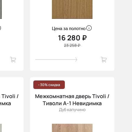
Цена за полотно
16 280 ₽
23 258 ₽
- 30% скидка
ivoli /
Межкомнатная дверь Tivoli /
имка
Тиволи А-1 Невидимка
Дуб капучино