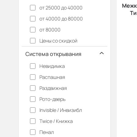
Межко
от 25000 до 40000
Ти
от 40000 до 80000
от 80000
Цены со скидкой
Система открывания
Невидимка
Распашная
Раздвижная
Рото-дверь
Invisible / Инвизибл
Twice / Книжка
Пенал