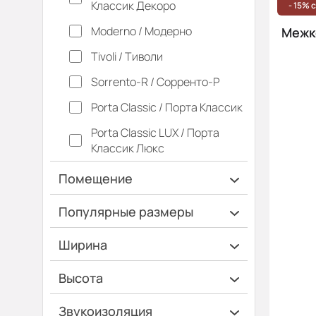
Классик Декоро
- 15% 
Moderno / Модерно
Межко
Tivoli / Тиволи
Sorrento-R / Сорренто-Р
Porta Classic / Порта Классик
Porta Classic LUX / Порта
Классик Люкс
Помещение
Ванная и туалет
Популярные размеры
Гардеробная
600х2000
Ширина
Гостинная
700х2000
Ширина 40 см
Высота
Дача
900х2000
Ширина 45 см
Высота 180 см
Кладовка
Звукоизоляция
Коридор
Кухня
Офис
Спальня