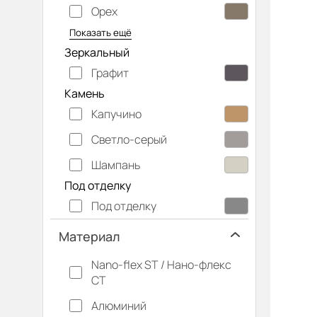
Орех
Серый дуб
Показать ещё
Зеркальный
Графит
Камень
Капучино
Светло-серый
Шампань
Под отделку
Под отделку
Материал
Nano-flex ST / Нано-флекс
СТ
Алюминий