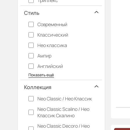
Триплекс
Стиль
Современный
Классический
Нео классика
Ампир
Английский
Багетные
Барокко
Кантри
Крашенные
Лофт
Модерн
Под старину
Прованс
Скандинавский
Современная классика
Хай-тек
Показать ещё
Коллекция
Neo Classic / Нео Классик
Neo Classic Scalino / Нео
Классик Скалино
Neo Classic Decoro / Нео