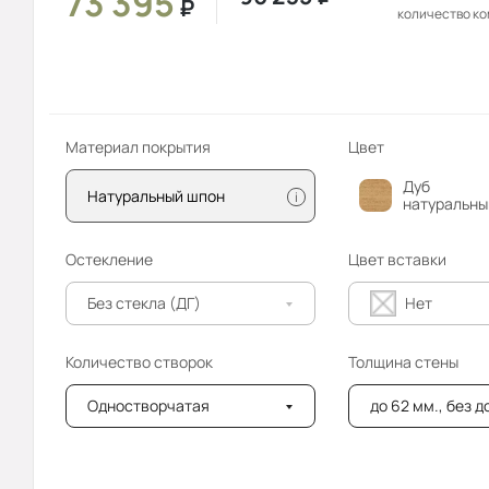
73 395
₽
количество к
Материал покрытия
Цвет
Дуб
Натуральный шпон
i
натуральны
Остекление
Цвет вставки
Без стекла (ДГ)
Нет
Количество створок
Толщина стены
Одностворчатая
до 62 мм., без 