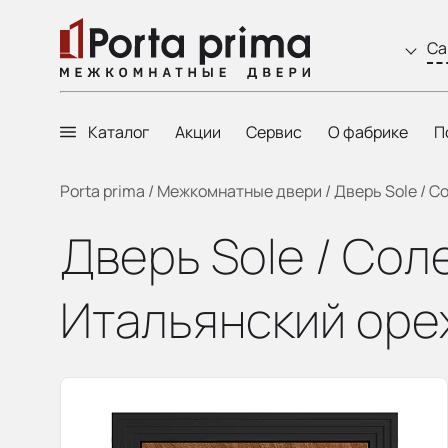
Са
Каталог
Акции
Сервис
О фабрике
П
Porta prima
/
Межкомнатные двери
/
Дверь Sole / С
Дверь Sole / Сол
Итальянский оре