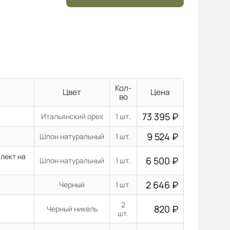
Кол-
Цвет
Цена
во
73 395
₽
Итальянский орех
1 шт.
9 524
₽
Шпон натуральный
1 шт.
лект на
6 500
₽
Шпон натуральный
1 шт.
2 646
₽
Черный
1 шт.
2
820
₽
Черный никель
шт.