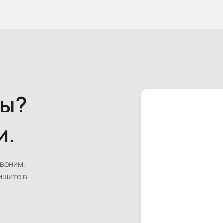
сы?
и.
звоним,
ишите в