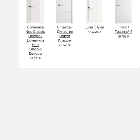
Domenica
Dinastia /
Luna / Луна
Tivoli /
Neo Classic
Династия
Тиволи А-1
35 438 ₽
Decoro /
Порта
19 768 ₽
Доменика
Классик
Нео
25 620 ₽
Классик
Декоро
21 331 ₽