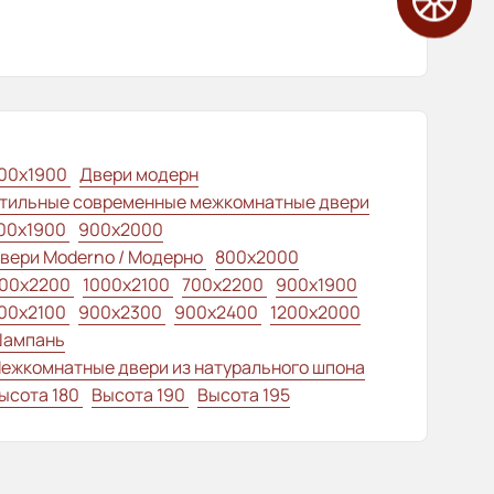
00x1900
Двери модерн
тильные современные межкомнатные двери
00x1900
900x2000
вери Moderno / Модерно
800x2000
00x2200
1000x2100
700x2200
900x1900
00x2100
900x2300
900x2400
1200x2000
ампань
ежкомнатные двери из натурального шпона
ысота 180
Высота 190
Высота 195