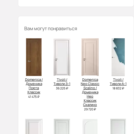
Вам могут понравиться
Domenica /
Tivoli /
Domenica
Tivoli /
Доменика
Тиволи З-1
Neo Classic
Тиволи А-1
Порта
Scalino /
36 225 ₽
18 832 ₽
Классик
Доменика
Нео
41 475 ₽
Классик
Скалино
29 720 ₽