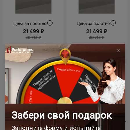
Цена за полотно
Цена за полотно
21 499 ₽
21 499 ₽
30 713 ₽
30 713 ₽
- 30% скидка
Межкомнатная дверь
Межкомнатная дверь
Tivoli / Тиволи А-1
Tivoli / Тиволи Д-2
Невидимка
Невидимка
Венге Нуар
Белый ясень