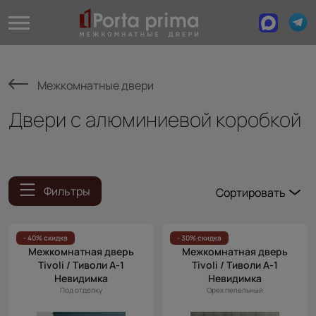
Межкомнатные двери
Двери с алюминиевой коробкой
Фильтры
Сортировать
Популярные
Цена
- 40% скидка
- 30% скидка
Межкомнатная дверь
Межкомнатная дверь
(возр.)
Tivoli / Тиволи А-1
Tivoli / Тиволи А-1
Цена (убыв.)
Невидимка
Невидимка
Под отделку
Орех пепельный
Cначала
новинки