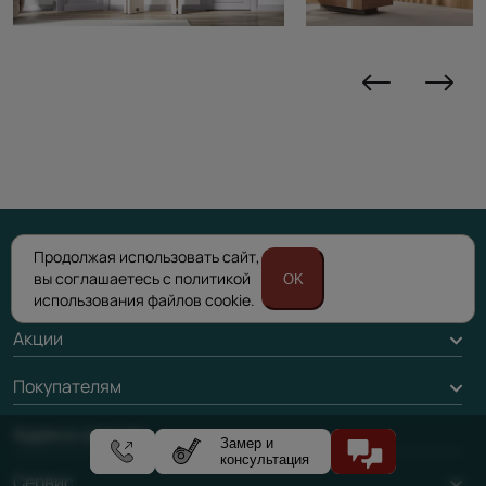
Продолжая использовать сайт,
вы соглашаетесь с политикой
OK
Каталог
использования файлов cookie.
Межкомнатные двери
Акции
Подбор двери
Акции компании
Покупателям
Межкомнатные перегородки
Доставка
Адреса салонов
Алюминиевые двери
Замер и
консультация
Оплата
Стеновые панели
Сервис