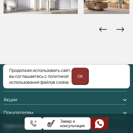
Продолжая использовать сайт,
вы соглашаетесь с политикой
OK
использования файлов cookie.
Каталог
Межкомнатные двери
Акции
Подбор двери
Акции компании
Покупателям
Межкомнатные перегородки
Замер и
Доставка
Адреса салонов
консультация
Алюминиевые двери