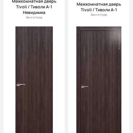
Межкомнатная дверь
(возр.)
Межкомнатная дверь
Tivoli / Тиволи А-1
Tivoli / Тиволи А-1
Цена (убыв.)
Невидимка
Венге Нуар
Венге Нуар
Cначала
новинки
Cначала
скидки