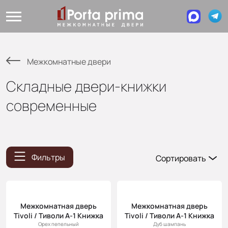
Межкомнатные двери
Складные двери-книжки
современные
Фильтры
Сортировать
Популярные
Цена
(возр.)
Межкомнатная дверь
Межкомнатная дверь
Tivoli / Тиволи А-1 Книжка
Tivoli / Тиволи А-1 Книжка
Цена (убыв.)
Орех пепельный
Дуб шампань