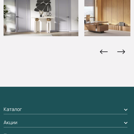
Каталог
Межкомнатные двери
Акции
Подбор двери