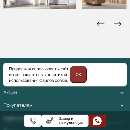
Продолжая использовать сайт,
вы соглашаетесь с политикой
OK
Каталог
использования файлов cookie.
Межкомнатные двери
Акции
Подбор двери
Акции компании
Покупателям
Межкомнатные перегородки
Доставка
Адреса салонов
Замер и
Алюминиевые двери
консультация
Оплата