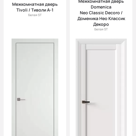
Межкомнатная дверь
(возр.)
Межкомнатная дверь
Domenica
Tivoli / Тиволи А-1
Цена (убыв.)
Neo Classic Decoro /
Белая ST
Доменика Нео Классик
Cначала
Декоро
новинки
Белая ST
Cначала
скидки