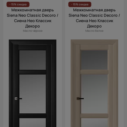
Цена (возр.)
- 15% скидка
- 15% скидка
Межкомнатная дверь
Межкомнатная дверь
Цена (убыв.)
Siena Neo Classic Decoro /
Siena Neo Classic Decoro /
Сиена Нео Классик
Сиена Нео Классик
Cначала
Декоро
Декоро
новинки
Масло чёрное
Масло белое
Cначала
скидки