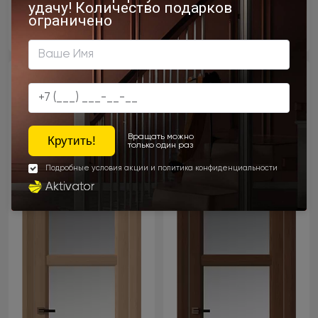
- 15% скидка
- 15% скидка
Межкомнатная дверь
Межкомнатная дверь
Milano Neo Classic Decoro
Milano Neo Classic Decoro
/ Милано Нео Классик
/ Милано Нео Классик
Декоро
Декоро
Масло Cremo di Soda / Крем-Сода
Масло Ascoli / Асколи