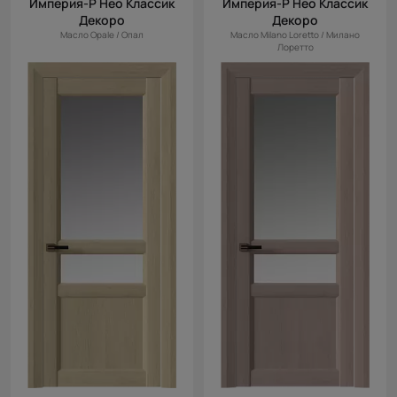
Империя-Р Нео Классик
Империя-Р Нео Классик
Декоро
Декоро
Масло Opale / Опал
Масло Milano Loretto / Милано
Лоретто